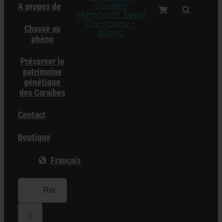
A propos de
Chasse au
phéno
Préserver le
patrimoine
génétique
des Caraïbes
Contact
Boutique
Français
Recherche
de
: