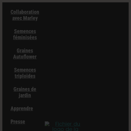
Skip
Collaboration
to
avec Marley
content
Semences
féminisées
Graines
Autoflower
Semences
triploïdes
Graines de
jardin
Apprendre
Presse