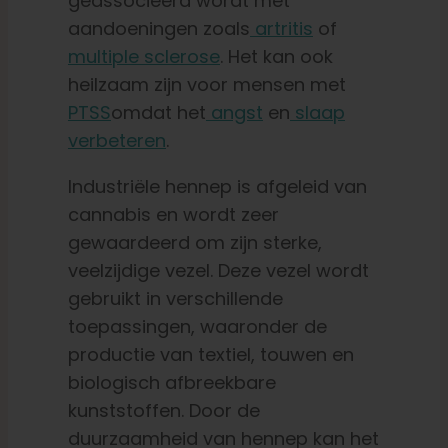
geassocieerd wordt met
aandoeningen zoals
artritis
of
multiple sclerose
. Het kan ook
heilzaam zijn voor mensen met
PTSS
omdat het
angst
en
slaap
verbeteren
.
Industriële hennep is afgeleid van
cannabis en wordt zeer
gewaardeerd om zijn sterke,
veelzijdige vezel. Deze vezel wordt
gebruikt in verschillende
toepassingen, waaronder de
productie van textiel, touwen en
biologisch afbreekbare
kunststoffen. Door de
duurzaamheid van hennep kan het