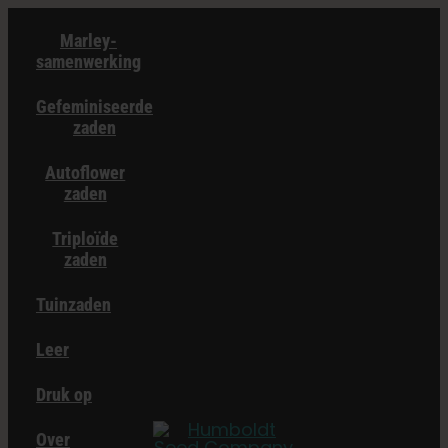
Overslaan
Marley-
naar
samenwerking
inhoud
Gefeminiseerde
zaden
Autoflower
zaden
Triploïde
zaden
Tuinzaden
Leer
Druk op
Over