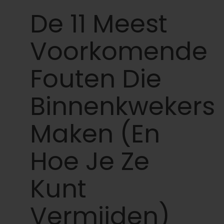
Leer
De 11 Meest
Druk op
Voorkomende
Over
Fouten Die
Binnenkwekers
Pheno jagen
Maken (en
Behoud van Caribische genetica
Hoe Je Ze
Neem contact op met
Kunt
Winkel op
Vermijden)