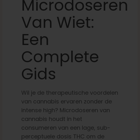
Microdoseren
Leer
Van Wiet:
Een
Druk op
Complete
Over
Gids
Pheno jagen
Wil je de therapeutische voordelen
Behoud van Caribische genetica
van cannabis ervaren zonder de
intense high?
Microdoseren van
Neem contact op met
cannabis houdt in het
consumeren van een lage, sub-
perceptuele dosis THC om de
Winkel op