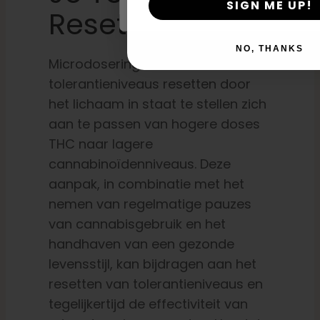
SIGN ME UP!
Resetten
NO, THANKS
Microdosering met cannabis kan
tolerantieniveaus resetten door
het lichaam in staat te stellen zich
aan te passen van hogere doses
THC naar lagere
cannabinoïdenniveaus. Deze
aanpak, in combinatie met het
nemen van regelmatige pauzes
van cannabisgebruik en het
handhaven van een gezonde
levensstijl, kan bijdragen aan het
resetten van tolerantieniveaus en
tegelijkertijd de effectiviteit van