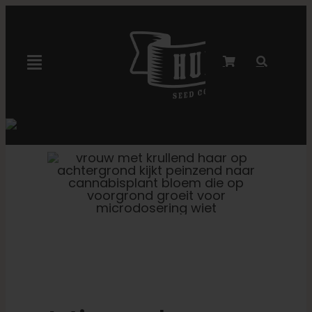
Overslaan
naar
inhoud
Navigatie
Toggelen
Marley-samenwerking
Gefeminiseerde zaden
Autoflower zaden
Triploïde zaden
Tuinzaden