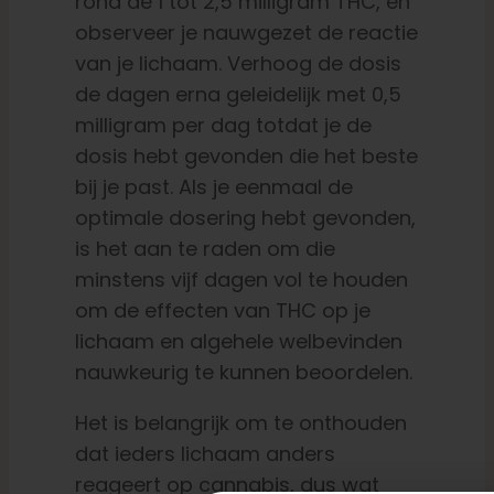
rond de 1 tot 2,5 milligram THC, en
observeer je nauwgezet de reactie
van je lichaam. Verhoog de dosis
de dagen erna geleidelijk met 0,5
milligram per dag totdat je de
dosis hebt gevonden die het beste
bij je past. Als je eenmaal de
optimale dosering hebt gevonden,
is het aan te raden om die
minstens vijf dagen vol te houden
om de effecten van THC op je
lichaam en algehele welbevinden
nauwkeurig te kunnen beoordelen.
Het is belangrijk om te onthouden
dat ieders lichaam anders
reageert op cannabis, dus wat