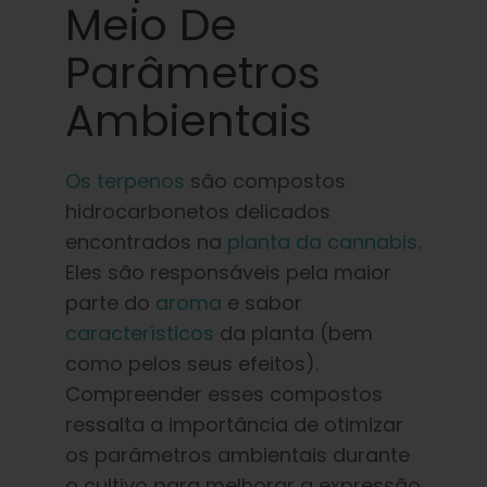
Aprender
Meio De
Parâmetros
Imprensa
Ambientais
Sobre
Os terpenos
são compostos
hidrocarbonetos delicados
Caça ao feno
encontrados na
planta da cannabis
.
Eles são responsáveis pela maior
Preservando a genética caribenha
parte do
aroma
e sabor
característicos
da planta (bem
Contato
como pelos seus efeitos).
Compreender esses compostos
ressalta a importância de otimizar
Loja
os parâmetros ambientais durante
o cultivo para melhorar a expressão