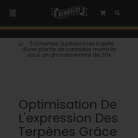
Skip
to
Toggle
content
Navigation
Collaboration avec Marley
Semences féminisées
Graines Autoflower
Semences triploïdes
Optimisation De
L'expression Des
Graines de jardin
Terpènes Grâce