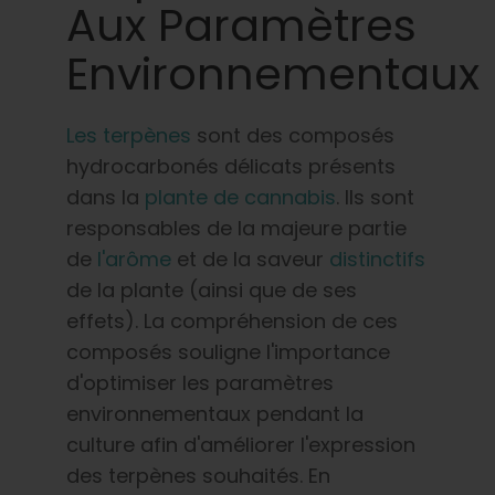
Apprendre
Aux Paramètres
Environnementaux
Presse
Les terpènes
sont des composés
A propos de
hydrocarbonés délicats présents
dans la
plante de cannabis
. Ils sont
Chasse au phéno
responsables de la majeure partie
de
l'arôme
et de la saveur
distinctifs
Préserver le patrimoine génétique des
de la plante (ainsi que de ses
Caraïbes
effets). La compréhension de ces
composés souligne l'importance
Contact
d'optimiser les paramètres
environnementaux pendant la
Boutique
culture afin d'améliorer l'expression
des terpènes souhaités. En