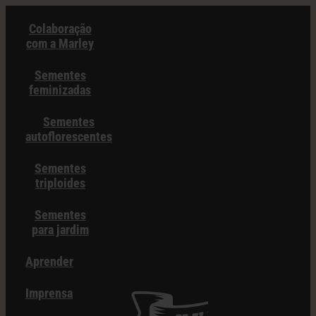
Pular
Colaboração
para
com a Marley
o
conteúdo
Sementes
feminizadas
Sementes
autoflorescentes
Sementes
triploides
Sementes
para jardim
Aprender
Imprensa