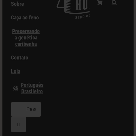
Sobre
Caça ao feno
Preservando
a genética
caribenha
Contato
Loja
Português
Brasileiro
Procurar
por: