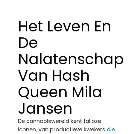
Leer
Het Leven En
Druk op
De
Over
Nalatenschap
Pheno jagen
Van Hash
Behoud van Caribische genetica
Queen
Mila
Neem contact op met
Jansen
Winkel op
De cannabiswereld kent talloze
iconen, van productieve kwekers
die