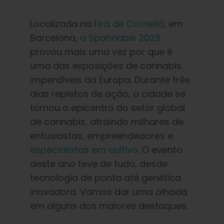
Aprender
Localizada na
Fira de Cornellà
, em
Imprensa
Barcelona,
a Spannabis 2025
provou mais uma vez por que é
uma das exposições de cannabis
Sobre
imperdíveis da Europa. Durante três
dias repletos de ação, a cidade se
Caça ao feno
tornou o epicentro do setor global
de cannabis, atraindo milhares de
Preservando a genética caribenha
entusiastas, empreendedores e
especialistas em cultivo
. O evento
deste ano teve de tudo, desde
Contato
tecnologia de ponta até genética
inovadora. Vamos dar uma olhada
Loja
em alguns dos maiores destaques.