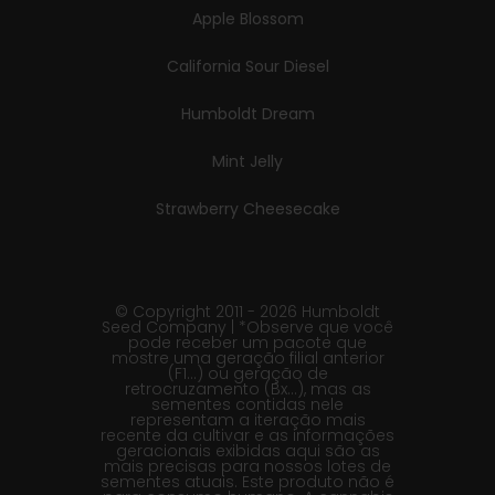
Apple Blossom
California Sour Diesel
Humboldt Dream
Mint Jelly
Strawberry Cheesecake
© Copyright 2011 - 2026 Humboldt
Seed Company | *Observe que você
pode receber um pacote que
mostre uma geração filial anterior
(F1…) ou geração de
retrocruzamento (Bx…), mas as
sementes contidas nele
representam a iteração mais
recente da cultivar e as informações
geracionais exibidas aqui são as
mais precisas para nossos lotes de
sementes atuais. Este produto não é