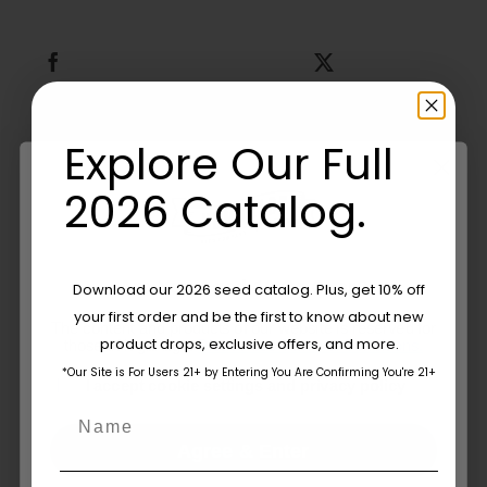
Compartilhe isso
Tweet isso
Envie este e-mail
Explore Our Full
2026 Catalog.
Sobre o autor:
Are You Aged 18 Or Over?
Download our 2026 seed catalog. Plus, get 10% off
Humboldt Seed
your first order and be the first to know about new
The content and products of our website is reserved for
product drops, exclusive offers, and more.
those of legal age.
Please see Terms & Conditions.
Company
*Our Site is For Users 21+ by Entering You Are Confirming You're 21+
age_gap
I accept cookie settings and privacy policy
Name
Agree & Enter
Por
Humboldt Seed Company
Publicado em: 26 de julho de 2018