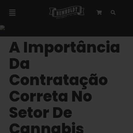
Pular
para
Navegação
o
alternada
conteúdo
Colaboração com a Marley
A Importância
Sementes feminizadas
Da
Contratação
Sementes autoflorescentes
Correta No
Sementes triploides
Setor De
Sementes para jardim
Cannabis