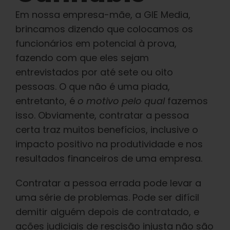
Aprender
Em nossa empresa-mãe, a GIE Media,
brincamos dizendo que colocamos os
Imprensa
funcionários em potencial à prova,
fazendo com que eles sejam
Sobre
entrevistados por até sete ou oito
pessoas. O que não é uma piada,
entretanto, é
o motivo pelo qual
fazemos
Caça ao feno
isso. Obviamente, contratar a pessoa
certa traz muitos benefícios, inclusive o
Preservando a genética caribenha
impacto positivo na produtividade e nos
resultados financeiros de uma empresa.
Contato
Contratar a pessoa errada pode levar a
uma série de problemas. Pode ser difícil
Loja
demitir alguém depois de contratado, e
ações judiciais de rescisão injusta não são