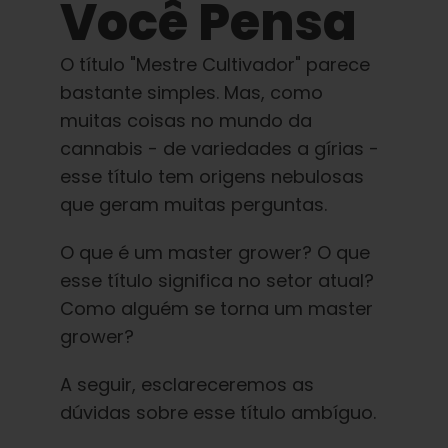
Aprender
Você Pensa
O título "Mestre Cultivador" parece
Imprensa
bastante simples. Mas, como
muitas coisas no mundo da
Sobre
cannabis - de variedades a gírias -
esse título tem origens nebulosas
Caça ao feno
que geram muitas perguntas.
O que é um master grower? O que
Preservando a genética caribenha
esse título significa no setor atual?
Como alguém se torna um master
Contato
grower?
A seguir, esclareceremos as
Loja
dúvidas sobre esse título ambíguo.