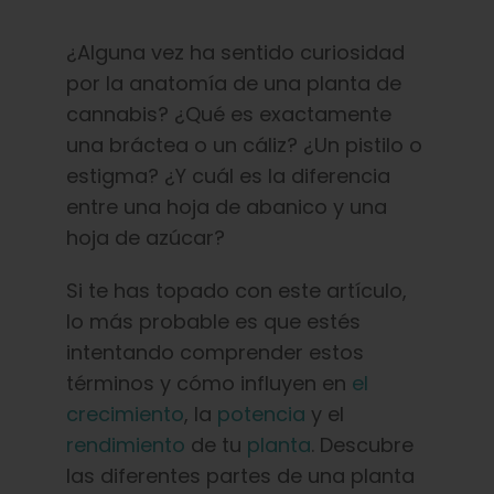
Aprenda
¿Alguna vez ha sentido curiosidad
Pulse
por la anatomía de una planta de
cannabis? ¿Qué es exactamente
una bráctea o un cáliz? ¿Un pistilo o
Acerca de
estigma? ¿Y cuál es la diferencia
entre una hoja de abanico y una
Caza de fenotipos
hoja de azúcar?
Si te has topado con este artículo,
Preservación de la genética caribeña
lo más probable es que estés
intentando comprender estos
Póngase en contacto con
términos y cómo influyen en
el
crecimiento
, la
potencia
y el
Tienda
rendimiento
de tu
planta
. Descubre
las diferentes partes de una planta