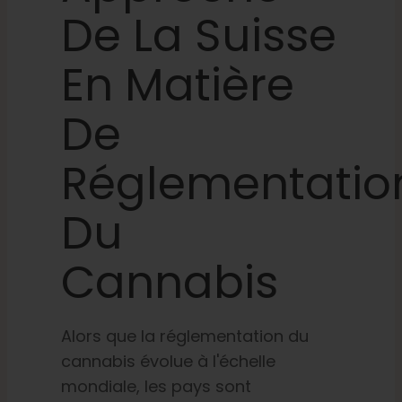
De La Suisse
Apprendre
En Matière
Presse
De
A propos de
Réglementatio
Chasse au phéno
Du
Cannabis
Préserver le patrimoine génétique des Caraïbe
Contact
Alors que la réglementation du
cannabis évolue à l'échelle
Boutique
mondiale, les pays sont