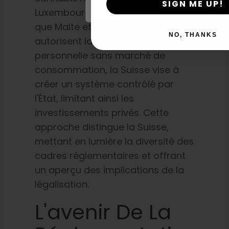
SIGN ME UP!
Luxembourg et l'Allemagne. Alors
que Malte et l'Allemagne
NO, THANKS
autorisent la consommation
personnelle sans marché de
consommation, la Suisse vise à
créer un système contrôlé par
l'État, limitant ainsi les
investissements privés. Cette
approche distingue la Suisse,
mettant en lumière la diversité des
cadres réglementaires et offrant
un aperçu des implications de la
légalisation.
L'avenir De La