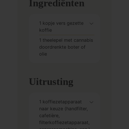
Ingrediënten
1
kopje
vers gezette
koffie
1
theelepel
met cannabis
doordrenkte boter of
olie
Uitrusting
1 koffiezetapparaat
naar keuze
(handfilter,
cafetière,
filterkoffiezetapparaat,