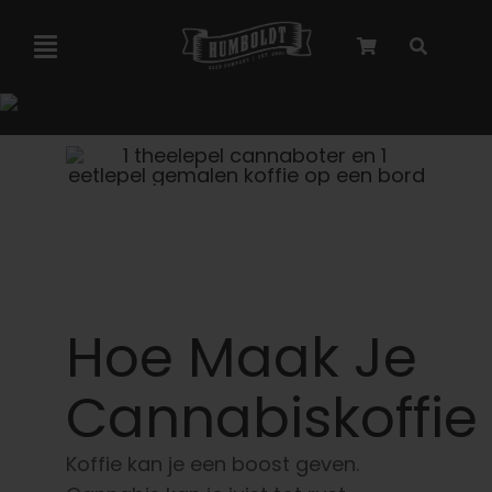
Overslaan
naar
Navigatie
inhoud
Toggelen
Marley-samenwerking
Gefeminiseerde zaden
Autoflower zaden
Hoe Maak Je
Triploïde zaden
Cannabiskoffie
Tuinzaden
Koffie kan je een boost geven.