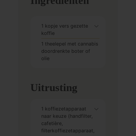
Ingrediënten
1
kopje
vers gezette
koffie
1
theelepel
met cannabis
doordrenkte boter of
olie
Uitrusting
1 koffiezetapparaat
naar keuze
(handfilter,
cafetière,
filterkoffiezetapparaat,