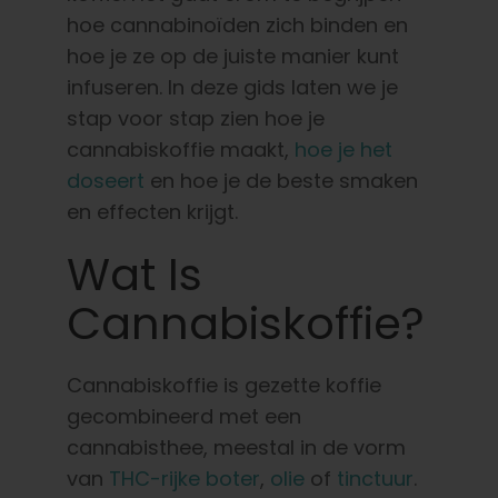
Nederlands
hoe cannabinoïden zich binden en
hoe je ze op de juiste manier kunt
Zoeken:
infuseren.
In deze gids laten we je
stap voor stap zien hoe je
cannabiskoffie maakt,
hoe je het
doseert
en hoe je de beste smaken
en effecten krijgt.
Wat Is
Cannabiskoffie?
Cannabiskoffie is gezette koffie
gecombineerd met een
cannabisthee, meestal in de vorm
van
THC-rijke boter
,
olie
of
tinctuur
.