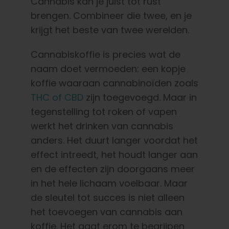
Leer
Cannabis kan je juist tot rust
brengen. Combineer die twee, en je
krijgt het beste van twee werelden.
Druk op
Cannabiskoffie is precies wat de
Over
naam doet vermoeden: een kopje
koffie waaraan cannabinoïden zoals
THC of CBD
zijn toegevoegd. Maar in
Pheno jagen
tegenstelling tot roken of vapen
werkt het drinken van cannabis
Behoud van Caribische genetica
anders. Het duurt langer voordat het
effect intreedt, het houdt langer aan
Neem contact op met
en de effecten zijn doorgaans meer
in het hele lichaam voelbaar.
Maar
de sleutel tot succes is niet alleen
Winkel op
het toevoegen van cannabis aan
koffie. Het gaat erom te begrijpen