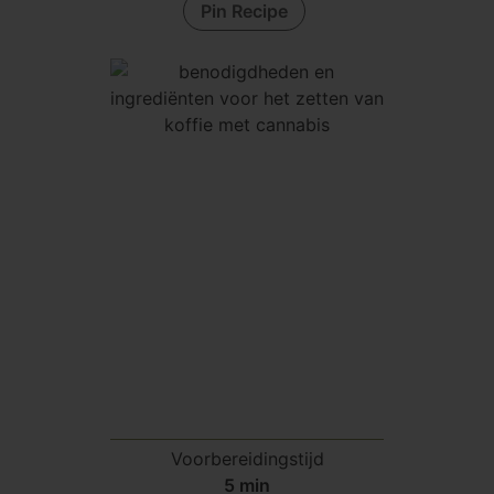
Pin Recipe
Voorbereidingstijd
minuten
5
min