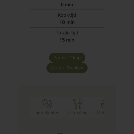
minuten
5
min
Kooktijd
minuten
10
min
Totale tijd
minuten
15
min
Porties:
1
kop
Cursus:
Dranken
Ingrediënten
Uitrusting
Methode
Opme