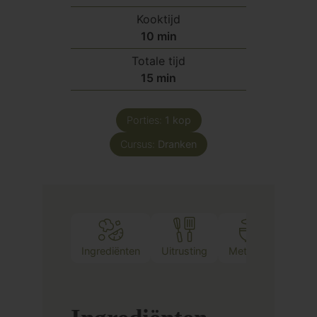
Kooktijd
minuten
10
min
Totale tijd
minuten
15
min
Porties:
1
kop
Cursus:
Dranken
Ingrediënten
Uitrusting
Methode
Opme