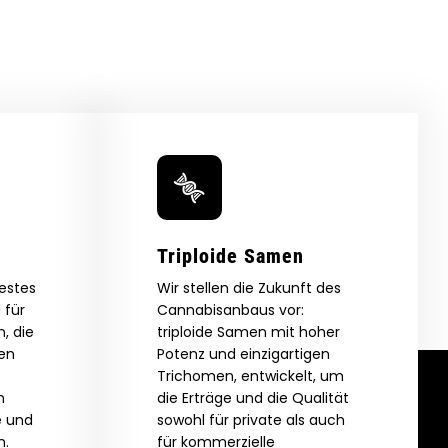
Triploide Samen
bestes
Wir stellen die Zukunft des
 für
Cannabisanbaus vor:
, die
triploide Samen mit hoher
zen
Potenz und einzigartigen
Trichomen, entwickelt, um
m
die Erträge und die Qualität
e und
sowohl für private als auch
n.
für kommerzielle