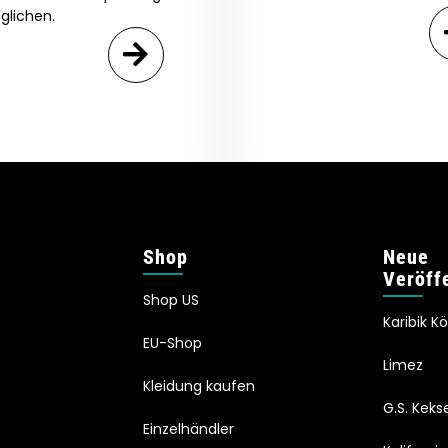
glichen.
Shop
Neue
Veröff
Shop US
Karibik K
EU-Shop
Limez
Kleidung kaufen
G.S. Keks
Einzelhändler