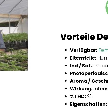
Vorteile D
Verfügbar:
Femi
Elternteile:
Humb
Ind / Sat:
Indica
Photoperiodisc
Aroma / Gesch
Wirkung:
Inten
%THC:
21
Eigenschaften: