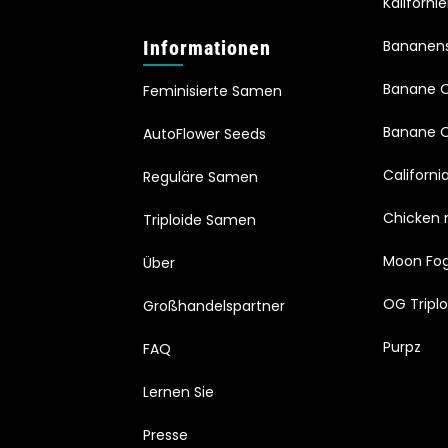
Kaliforni
Informationen
Bananen
Banane 
Feminisierte Samen
Banane O
AutoFlower Seeds
Californi
Reguläre Samen
Chicken 
Triploide Samen
Moon Fo
Über
OG Triplo
Großhandelspartner
Purpz
FAQ
Lernen Sie
Presse