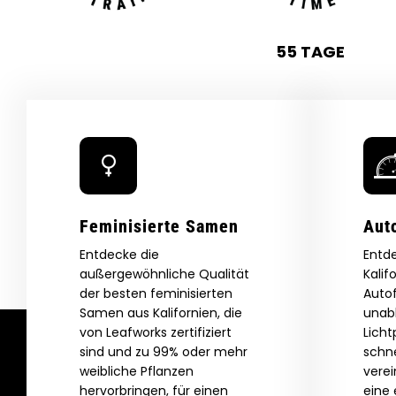
55 TAGE
Feminisierte Samen
Aut
Entdecke die
Entde
außergewöhnliche Qualität
Kalif
der besten feminisierten
Auto
Samen aus Kalifornien, die
unab
von Leafworks zertifiziert
Lich
sind und zu 99% oder mehr
schne
weibliche Pflanzen
vere
hervorbringen, für einen
eine 