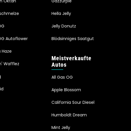
en Oktan
Gazzurple
schmelze
Hella Jelly
OG
Jelly Donutz
G Autoflower
Blödsinniges Saatgut
a Haze
Meistverkaufte
n' Wafflez
Autos
g
All Gas OG
id
Apple Blossom
California Sour Diesel
Humboldt Dream
Mint Jelly