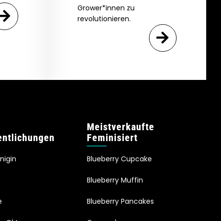
Grower*innen zu
revolutionieren.
Meistverkaufte
entlichungen
Feminisiert
önigin
Blueberry Cupcake
Blueberry Muffin
e
Blueberry Pancakes