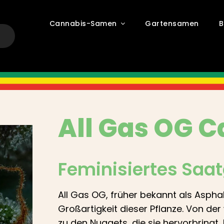
Cannabis-Samen
Gartensamen
B
All Gas OG
C
Feminisiertes Saa
All Gas OG, früher bekannt als Asphalt
Großartigkeit dieser Pflanze. Von der
zu den Nuggets, die sie hervorbringt,