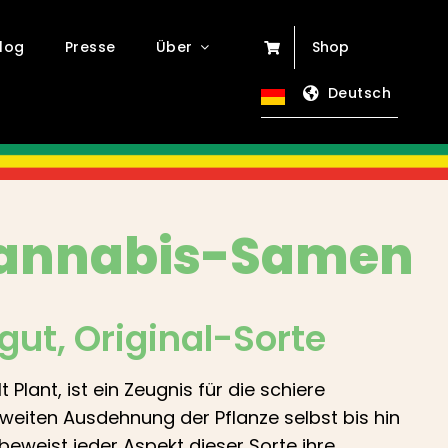
log
Presse
Über
Shop
Deutsch
annabis-Samen
tgut
, Original-Sorte
 Plant, ist ein Zeugnis für die schiere
 weiten Ausdehnung der Pflanze selbst bis hin
 beweist jeder Aspekt dieser Sorte ihre