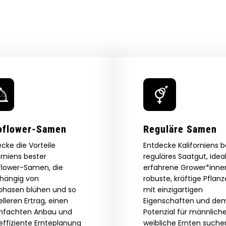
oflower-Samen
Reguläre Samen
cke die Vorteile
Entdecke Kaliforniens 
orniens bester
reguläres Saatgut, ideal
flower-Samen, die
erfahrene Grower*innen
hängig von
robuste, kräftige Pflan
tphasen blühen und so
mit einzigartigen
lleren Ertrag, einen
Eigenschaften und de
infachten Anbau und
Potenzial für männlich
effiziente Ernteplanung
weibliche Ernten suche