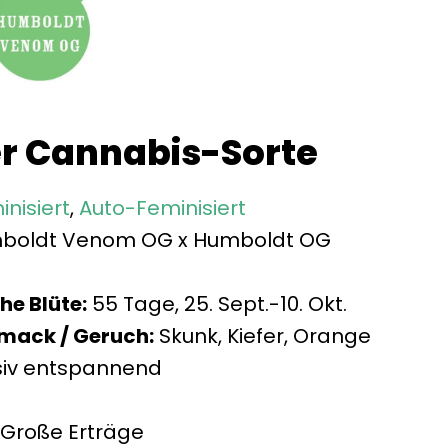
er Cannabis-Sorte
nisiert
,
Auto-Feminisiert
oldt Venom OG x Humboldt OG
he Blüte:
55 Tage, 25. Sept.-10. Okt.
mack / Geruch:
Skunk, Kiefer, Orange
siv entspannend
Große Erträge