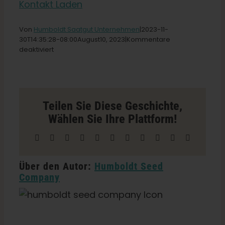
Kontakt Laden
Deutsch
Von
Humboldt Saatgut Unternehmen
|2023-11-
30T14
:35:28-08:00August
10,
2023|
Kommentare
für
deaktiviert
Suche
All
nach:
Good
Garden
Supply
Store
Teilen Sie Diese Geschichte,
in
Wählen Sie Ihre Plattform!
Finksburg
Facebook
X
Reddit
LinkedIn
WhatsApp
Telegramm
Tumblr
Pinterest
Vk
Xing
E-
Mail
Über den Autor:
Humboldt Seed
Company