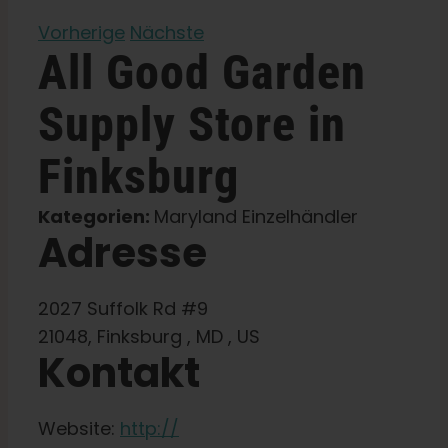
Vorherige
Nächste
Lernen Sie
All Good Garden
Presse
Supply
Store in
Finksburg
Über
Kategorien:
Maryland Einzelhändler
Adresse
Pheno-Jagd
Erhaltung der karibischen Genetik
2027 Suffolk Rd #9
21048, Finksburg , MD , US
Kontakt
Kontakt
Website:
http://
Shop