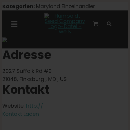
Zum
Kategorien:
Maryland Einzelhändler
Inhalt
springen
Navigation
umschalten
Marley-Kooperation
Adresse
Feminisierte Samen
2027 Suffolk Rd #9
21048, Finksburg , MD , US
Autoflower-Samen
Kontakt
Triploide Samen
Website:
http://
Kontakt Laden
Gartensamen