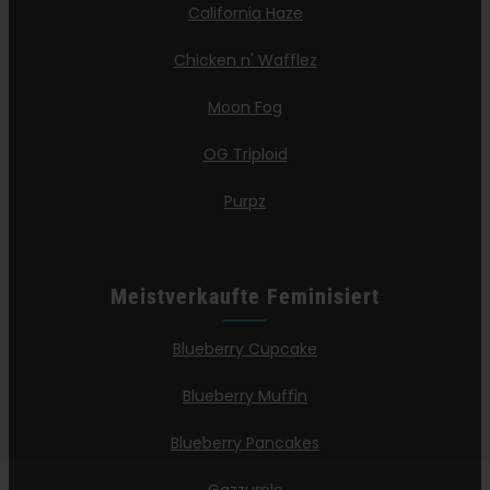
California Haze
Chicken n' Wafflez
Moon Fog
OG Triploid
Purpz
Meistverkaufte Feminisiert
Blueberry Cupcake
Blueberry Muffin
Blueberry Pancakes