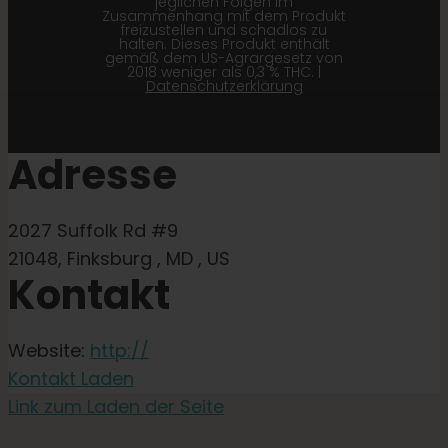
jeglichen Folgen im
Zusammenhang mit dem Produkt
freizustellen und schadlos zu
halten. Dieses Produkt enthält
gemäß dem US-Agrargesetz von
2018 weniger als 0,3 % THC. |
Datenschutzerklärung
Adresse
2027 Suffolk Rd #9
21048, Finksburg , MD , US
Kontakt
Website:
http://
Kontakt Laden
Link zum Laden der Seite