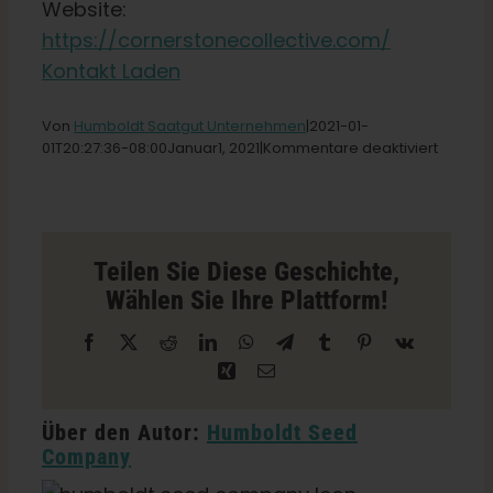
Website:
https://cornerstonecollective.com/
Deutsch
Kontakt Laden
Suche
Von
Humboldt Saatgut Unternehmen
|2021-01-
nach:
für
01T20
:27:36-08:00Januar
1,
2021|
Kommentare deaktiviert
Corner
Wellne
Store
in
Los
Teilen Sie Diese Geschichte,
Angele
Wählen Sie Ihre Plattform!
Facebook
X
Reddit
LinkedIn
WhatsApp
Telegramm
Tumblr
Pinterest
Vk
Xing
E-
Mail
Über den Autor:
Humboldt Seed
Company