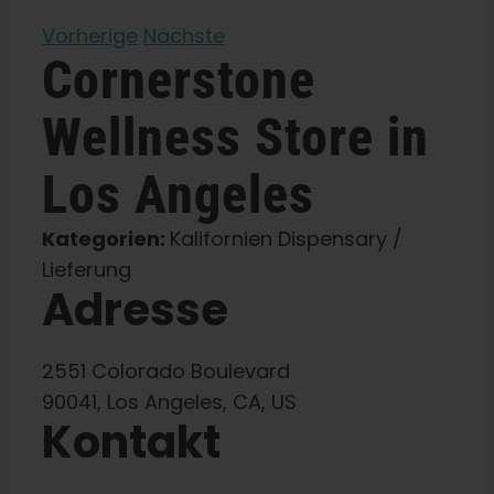
Vorherige
Nächste
Lernen Sie
Cornerstone
Presse
Wellness
Store in
Los Angeles
Über
Kategorien:
Kalifornien Dispensary /
Pheno-Jagd
Lieferung
Adresse
Erhaltung der karibischen Genetik
2551 Colorado Boulevard
90041, Los Angeles, CA, US
Kontakt
Kontakt
Shop