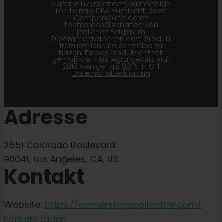
damit einverstanden, Sustainable
Medicinals DBA Humboldt Seed
Company und deren
Tochtergesellschaften von
jeglichen Folgen im
Zusammenhang mit dem Produkt
freizustellen und schadlos zu
halten. Dieses Produkt enthält
gemäß dem US-Agrargesetz von
2018 weniger als 0,3 % THC. |
Datenschutzerklärung
Adresse
2551 Colorado Boulevard
90041, Los Angeles, CA, US
Kontakt
Website:
https://cornerstonecollective.com/
Kontakt Laden