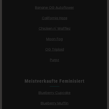
Banane OG Autoflower
California Haze
Chicken n' Wafflez
Moon Fog
OG Triploid
Purpz
Meistverkaufte Feminisiert
Blueberry Cupcake
Blueberry Muffin