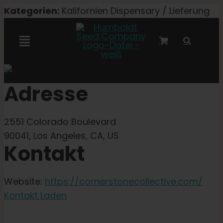
Zum
Kategorien:
Kalifornien Dispensary / Lieferung
Inhalt
springen
Navigation
umschalten
Marley-Kooperation
Adresse
Feminisierte Samen
2551 Colorado Boulevard
90041, Los Angeles, CA, US
Autoflower-Samen
Kontakt
Triploide Samen
Website:
https://cornerstonecollective.com/
Kontakt Laden
Gartensamen