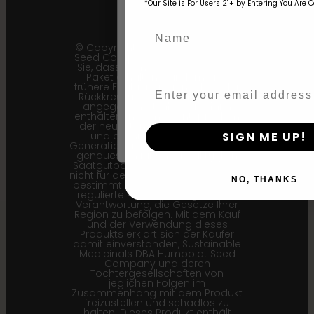
*Our Site is For Users 21+ by Entering You Are 
age_gap
I accept cookie settings and pri
Name
© Copyright 2011–2026 Humboldt
Agree & Enter
Seed Company | *Bitte beachten
Sie, dass Sie möglicherweise ein
Paket erhalten, auf dem eine
frühere Filialgeneration (F1…) oder
Email
Rückkreuzungsgeneration (Bx…)
By clicking AGREE & ENTER, you conf
angegeben ist, aber die darin
years or older
enthaltenen Samen entsprechen
der neuesten Version der Sorte,
SIGN ME UP!
und die hier angegebenen
Generationsinformationen sind die
genauesten für unsere aktuellen
Saatgutpartien. Dieses Produkt ist
nicht für den menschlichen Verzehr
NO, THANKS
bestimmt. Cannabis ist eine stark
regulierte Pflanze. Es liegt in Ihrer
Verantwortung, die Gesetze Ihrer
Region zu befolgen. Mit dem Kauf
und der Verwendung dieses
Produkts erklärt sich der Käufer
damit einverstanden, Sustainable
Medicinals DBA Humboldt Seed
Company und deren
Tochtergesellschaften von
jeglichen Folgen im
Zusammenhang mit dem Produkt
freizustellen und schadlos zu
halten. Dieses Produkt enthält