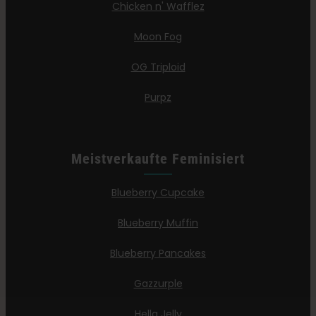
Chicken n' Wafflez
Moon Fog
OG Triploid
Purpz
Meistverkaufte Feminisiert
Blueberry Cupcake
Blueberry Muffin
Blueberry Pancakes
Gazzurple
Hella Jelly