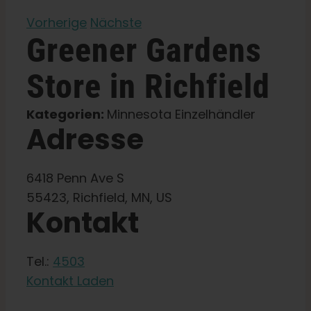
Vorherige
Nächste
Lernen Sie
Greener Gardens
Presse
Store in Richfield
Kategorien:
Minnesota Einzelhändler
Über
Adresse
Pheno-Jagd
6418 Penn Ave S
55423, Richfield, MN, US
Erhaltung der karibischen Genetik
Kontakt
Kontakt
Tel.:
4503
Kontakt Laden
Shop