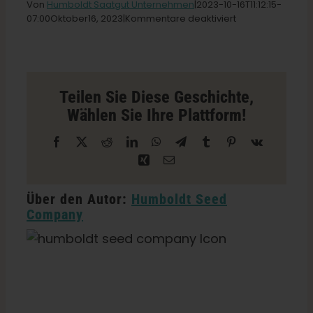
Von
Humboldt Saatgut Unternehmen
|2023-10-16T11
:12:15-
für
07:00Oktober
16,
2023|
Kommentare deaktiviert
Greener
Deutsch
Gardens
Store
in
Suche
Richfield
nach:
Teilen Sie Diese Geschichte,
Wählen Sie Ihre Plattform!
Facebook
X
Reddit
LinkedIn
WhatsApp
Telegramm
Tumblr
Pinterest
Vk
Xing
E-
Mail
Über den Autor:
Humboldt Seed
Company