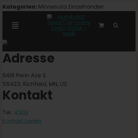
Zum
Kategorien:
Minnesota Einzelhändler
Inhalt
springen
Navigation
umschalten
Marley-Kooperation
Adresse
Feminisierte Samen
6418 Penn Ave S
55423, Richfield, MN, US
Autoflower-Samen
Kontakt
Triploide Samen
Tel.:
4503
Kontakt Laden
Gartensamen