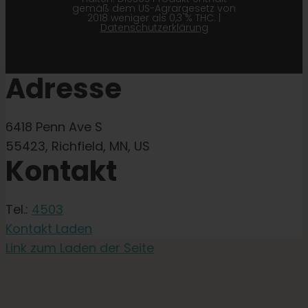
gemäß dem US-Agrargesetz von
2018 weniger als 0,3 % THC. |
Datenschutzerklärung
Adresse
6418 Penn Ave S
55423, Richfield, MN, US
Kontakt
Tel.:
4503
Kontakt Laden
Link zum Laden der Seite