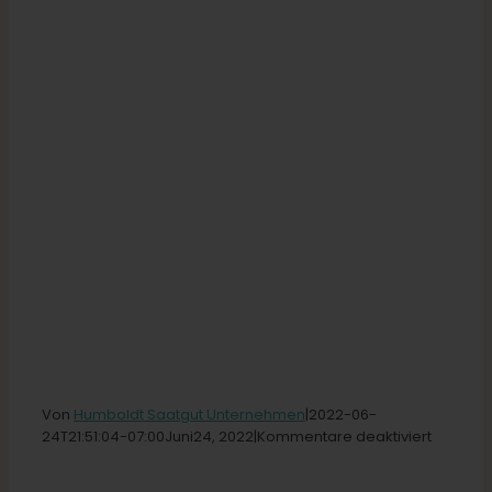
Von
Humboldt Saatgut Unternehmen
|2022-06-
für
24T21
:51:04-07:00Juni
24,
2022|
Kommentare deaktiviert
High
Noon