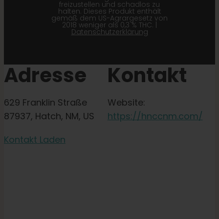
freizustellen und schadlos zu
halten. Dieses Produkt enthält
gemäß dem US-Agrargesetz von
2018 weniger als 0,3 % THC. |
Datenschutzerklärung
Adresse
Kontakt
629 Franklin Straße
Website:
87937, Hatch, NM, US
https://hnccnm.com/
Kontakt Laden