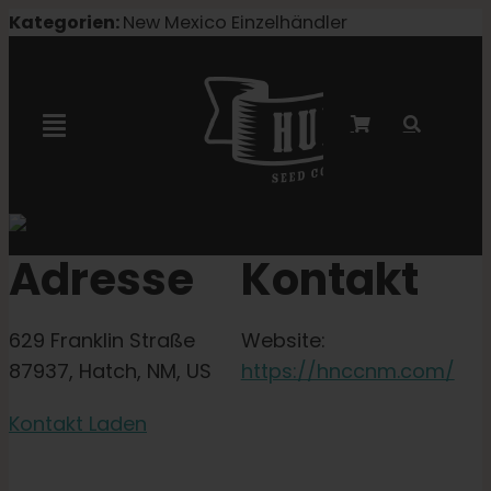
Zum
Kategorien:
New Mexico Einzelhändler
Inhalt
springen
Navigation
umschalten
Marley-Kooperation
Adresse
Kontakt
Feminisierte Samen
629 Franklin Straße
Website:
Autoflower-Samen
87937, Hatch, NM, US
https://hnccnm.com/
Kontakt Laden
Triploide Samen