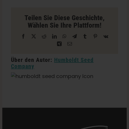
Cannabi
Compan
Store
Teilen Sie Diese Geschichte,
in
Wählen Sie Ihre Plattform!
Hatch
Facebook
X
Reddit
LinkedIn
WhatsApp
Telegramm
Tumblr
Pinterest
Vk
Xing
E-
Mail
Über den Autor:
Humboldt Seed
Company
Kategorien:
New Mexico Einzelhändler