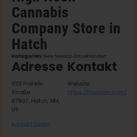
Shop
Cannabis
Company
Store in
Deutsch
Hatch
Suche
nach:
Kategorien:
New Mexico Einzelhändler
Adresse
Kontakt
629 Franklin
Website:
Straße
https://hnccnm.com/
87937, Hatch, NM,
US
Kontakt Laden