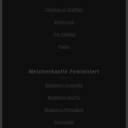
Chicken n' Wafflez
Moon Fog
OG Triploid
Purpz
Meistverkaufte Feminisiert
Blueberry Cupcake
Blueberry Muffin
Blueberry Pancakes
Gazzurple