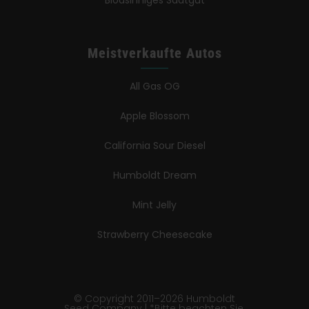
Blödsinniges Saatgut
Meistverkaufte Autos
All Gas OG
Apple Blossom
California Sour Diesel
Humboldt Dream
Mint Jelly
Strawberry Cheesecake
© Copyright 2011–2026 Humboldt
Seed Company | *Bitte beachten Sie,