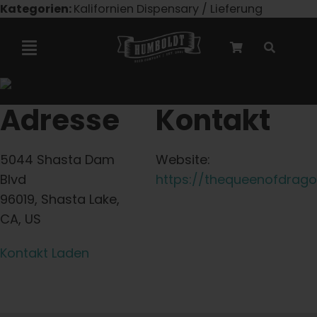
Zum
Kategorien:
Kalifornien Dispensary / Lieferung
Inhalt
springen
Navigation
umschalten
Marley-Kooperation
Adresse
Kontakt
Feminisierte Samen
5044 Shasta Dam
Website:
Blvd
https://thequeenofdrag
Autoflower-Samen
96019, Shasta Lake,
CA, US
Triploide Samen
Kontakt Laden
Gartensamen