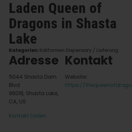
Laden
Queen of
Deutsch
Dragons
in Shasta
Suche
Lake
nach:
Kategorien:
Kalifornien Dispensary / Lieferung
Adresse
Kontakt
5044 Shasta Dam
Website:
Blvd
https://thequeenofdrag
96019, Shasta Lake,
CA, US
Kontakt Laden