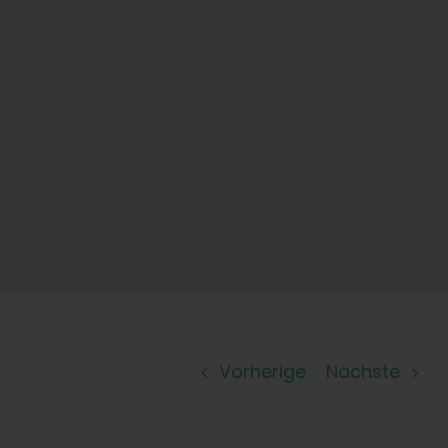
Lernen Sie
Presse
Über
Pheno-Jagd
Erhaltung der karibischen Genetik
Kontakt
Vorherige
Nächste
Shop