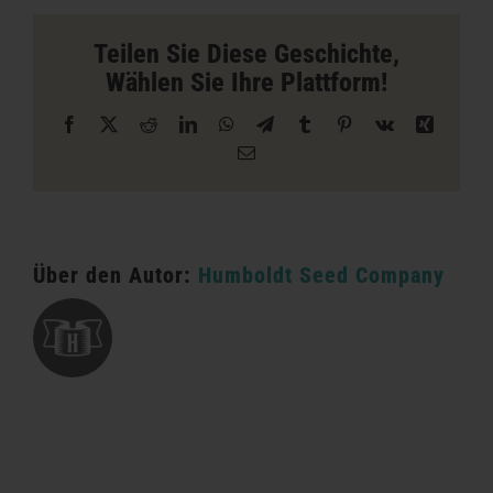
Store
in
Teilen Sie Diese Geschichte,
Shasta
Wählen Sie Ihre Plattform!
Lake
Facebook
X
Reddit
LinkedIn
WhatsApp
Telegramm
Tumblr
Pinterest
Vk
Xing
E-
Mail
Über den Autor:
Humboldt Seed Company