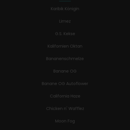
Karibik Königin
Limez
G.S. Kekse
Kalifornien Oktan
Bananenschmelze
Banane OG
Banane OG Autoflower
California Haze
Chicken n' Wafflez
Moon Fog