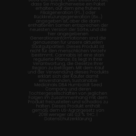
dass Sie möglicherweise ein Paket
erhalten, auf dem eine frühere
Filialgeneration (F1…) oder
Rückkreuzungsgeneration (Bx…)
angegeben ist, aber die darin
enthaltenen Samen entsprechen der
neuesten Version der Sorte, und die
hier angegebenen
Generationsinformationen sind die
genauesten für unsere aktuellen
Saatgutpartien. Dieses Produkt ist
nicht für den menschlichen Verzehr
bestimmt. Cannabis ist eine stark
regulierte Pflanze. Es liegt in Ihrer
Verantwortung, die Gesetze Ihrer
Region zu befolgen. Mit dem Kauf
und der Verwendung dieses Produkts
erklärt sich der Käufer damit
einverstanden, Sustainable
Medicinals DBA Humboldt Seed
Company und deren
Tochtergesellschaften von jeglichen
Folgen im Zusammenhang mit dem
Produkt freizustellen und schadlos zu
halten. Dieses Produkt enthält
gemäß dem US-Agrargesetz von
2018 weniger als 0,3 % THC. |
Datenschutzerklärung