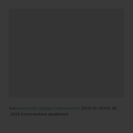
Von
Humboldt Saatgut Unternehmen
|2021-01-26T00
26,
für
2021|
Kommentare deaktiviert
Queen
of
Dragons