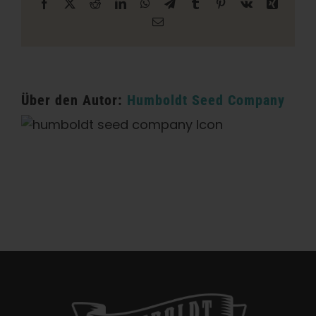
Facebook
X
Reddit
LinkedIn
WhatsApp
Telegramm
Tumblr
Pinterest
Vk
Xing
E-
Mail
Über den Autor:
Humboldt Seed Company
Kategorien:
Kalifornien Dispensary / Lieferung