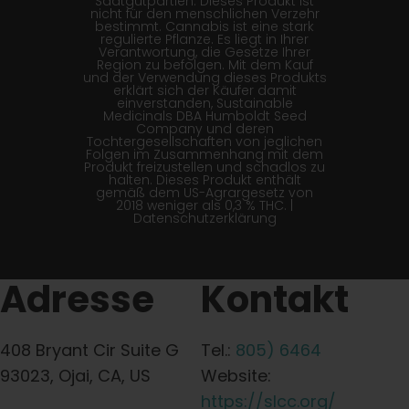
Saatgutpartien. Dieses Produkt ist
nicht für den menschlichen Verzehr
bestimmt. Cannabis ist eine stark
regulierte Pflanze. Es liegt in Ihrer
Verantwortung, die Gesetze Ihrer
Region zu befolgen. Mit dem Kauf
und der Verwendung dieses Produkts
erklärt sich der Käufer damit
einverstanden, Sustainable
Medicinals DBA Humboldt Seed
Company und deren
Tochtergesellschaften von jeglichen
Folgen im Zusammenhang mit dem
Produkt freizustellen und schadlos zu
halten. Dieses Produkt enthält
gemäß dem US-Agrargesetz von
2018 weniger als 0,3 % THC. |
Datenschutzerklärung
Adresse
Kontakt
408 Bryant Cir Suite G
Tel.:
805) 6464
93023, Ojai, CA, US
Website:
https://slcc.org/