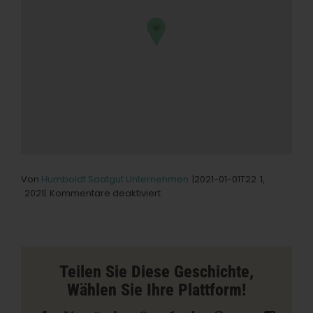
Von
Humboldt Saatgut Unternehmen
|2021-01-01T22
1,
für
2021|
Kommentare deaktiviert
Shangri
La
Store
in
Ojai
Teilen Sie Diese Geschichte,
Wählen Sie Ihre Plattform!