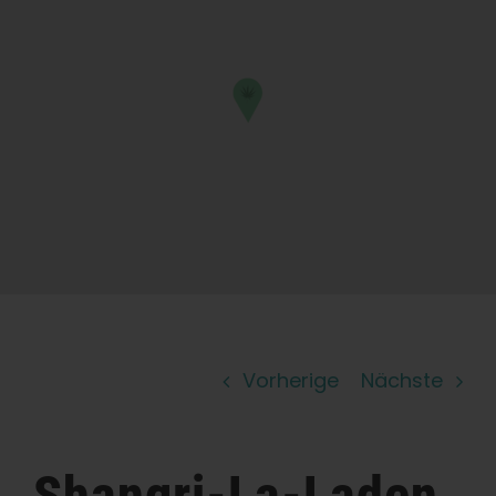
Lernen Sie
Presse
Über
Pheno-Jagd
Erhaltung der karibischen Genetik
Vorherige
Nächste
Kontakt
Shop
Shangri-La-Laden