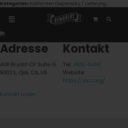
Zum
Kategorien:
Kalifornien Dispensary / Lieferung
Inhalt
springen
Navigation
umschalten
Marley-Kooperation
Adresse
Kontakt
Feminisierte Samen
408 Bryant Cir Suite G
Tel.:
805) 6464
93023, Ojai, CA, US
Website:
Autoflower-Samen
https://slcc.org/
Kontakt Laden
Triploide Samen
Gartensamen