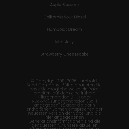
Apple Blossom
California Sour Diesel
Humboldt Dream
Mint Jelly
Strawberry Cheesecake
© Copyright 2011–2026 Humboldt
Seed Company | *Bitte beachten Sie,
dass Sie möglicherweise ein Paket
erhalten, auf dem eine frühere
Filialgeneration (F1…) oder
Rückkreuzungsgeneration (Bx…)
angegeben ist, aber die darin
enthaltenen Samen entsprechen der
neuesten Version der Sorte, und die
hier angegebenen
Generationsinformationen sind die
genauesten für unsere aktuellen