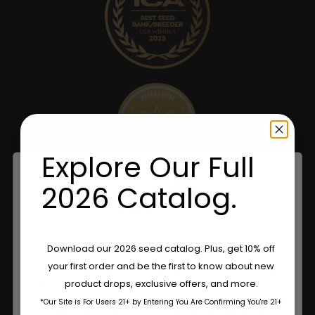
Explore Our Full
2026 Catalog.
Are You Aged 18 Or Over?
Download our 2026 seed catalog. Plus, get 10% off
your first order and be the first to know about new
The content and products of our website is reserved for
Shop
product drops, exclusive offers, and more.
those of legal age.
Please see Terms & Conditions.
*Our Site is For Users 21+ by Entering You Are Confirming You're 21+
age_gap
I accept cookie settings and privacy policy
Shop US