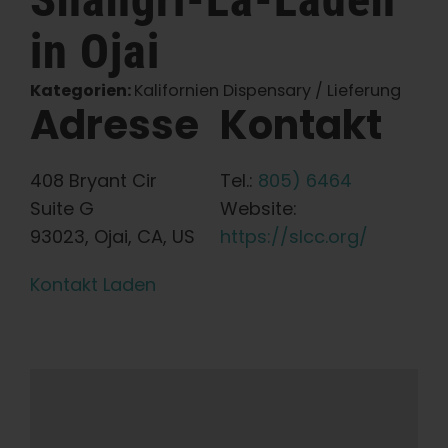
in Ojai
Deutsch
Kategorien:
Kalifornien Dispensary / Lieferung
Suche
Adresse
Kontakt
nach:
408 Bryant Cir
Tel.:
805) 6464
Suite G
Website:
93023, Ojai, CA, US
https://slcc.org/
Kontakt Laden