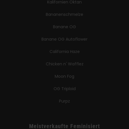
Kalifornien Oktan
Bananenschmelze
Banane OG
Banane OG Autoflower
California Haze
Chicken n' Wafflez
Moon Fog
OG Triploid
Purpz
Meistverkaufte Feminisiert