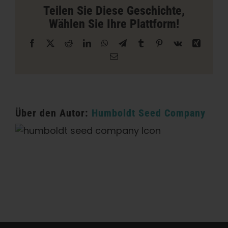
Lake
Teilen Sie Diese Geschichte,
Ozark
Wählen Sie Ihre Plattform!
Facebook
X
Reddit
LinkedIn
WhatsApp
Telegramm
Tumblr
Pinterest
Vk
Xing
E-
Mail
Über den Autor:
Humboldt Seed Company