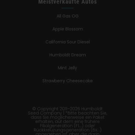
Meistverkaufte Autos
All Gas OG
Apple Blossom
California Sour Diesel
Humboldt Dream
Mint Jelly
Strawberry Cheesecake
© Copyright 2011–2026 Humboldt
Seed Company | *Bitte beachten Sie,
dass Sie möglicherweise ein Paket
erhalten, auf dem eine frühere
Filialgeneration (F1…) oder
Rückkreuzungsgeneration (Bx…)
angegeben ist, aber die darin