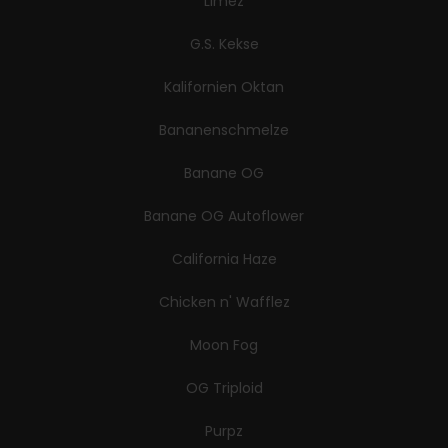
Limez
G.S. Kekse
Kalifornien Oktan
Bananenschmelze
Banane OG
Banane OG Autoflower
California Haze
Chicken n' Wafflez
Moon Fog
OG Triploid
Purpz