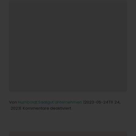
Von
Humboldt Saatgut Unternehmen
|2023-05-24T11
24,
für
2023|
Kommentare deaktiviert
Sunshine
Daydream
Store
in