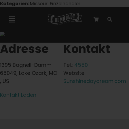
Zum
Kategorien:
Missouri Einzelhändler
Inhalt
springen
Navigation
umschalten
Marley-Kooperation
Adresse
Kontakt
Feminisierte Samen
1395 Bagnell-Damm
Tel.:
4550
65049, Lake Ozark, MO
Website:
Autoflower-Samen
, US
Sunshinedaydream.com
Kontakt Laden
Triploide Samen
Gartensamen