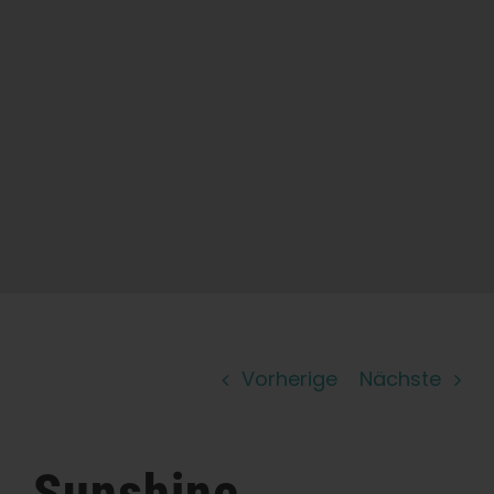
Lernen Sie
Presse
Über
Pheno-Jagd
Erhaltung der karibischen Genetik
Vorherige
Nächste
Kontakt
Shop
Sunshine