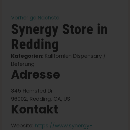
Lernen Sie
Vorherige
Nächste
Synergy
Store in
Presse
Redding
Über
Kategorien:
Kalifornien Dispensary /
Lieferung
Pheno-Jagd
Adresse
Erhaltung der karibischen Genetik
345 Hemsted Dr
96002, Redding, CA, US
Kontakt
Kontakt
Website:
https://www.synergy-
Shop