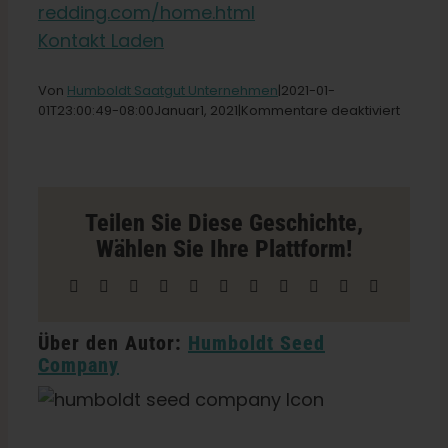
redding.com/home.html
Kontakt Laden
Deutsch
Von
Humboldt Saatgut Unternehmen
|2021-01-
Suche
für
01T23
:00:49-08:00Januar
1,
2021|
Kommentare deaktiviert
Synerg
nach:
Store
in
Reddin
Teilen Sie Diese Geschichte,
Wählen Sie Ihre Plattform!
Facebook
X
Reddit
LinkedIn
WhatsApp
Telegramm
Tumblr
Pinterest
Vk
Xing
E-
Mail
Über den Autor:
Humboldt Seed
Company