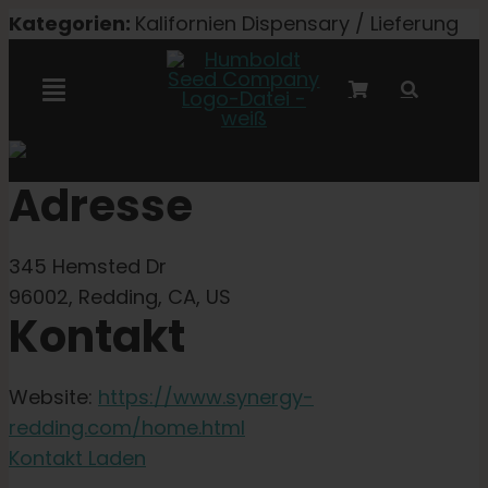
Zum
Kategorien:
Kalifornien Dispensary / Lieferung
Inhalt
springen
Navigation
umschalten
Marley-Kooperation
Adresse
Feminisierte Samen
345 Hemsted Dr
96002, Redding, CA, US
Autoflower-Samen
Kontakt
Triploide Samen
Website:
https://www.synergy-
redding.com/home.html
Kontakt Laden
Gartensamen