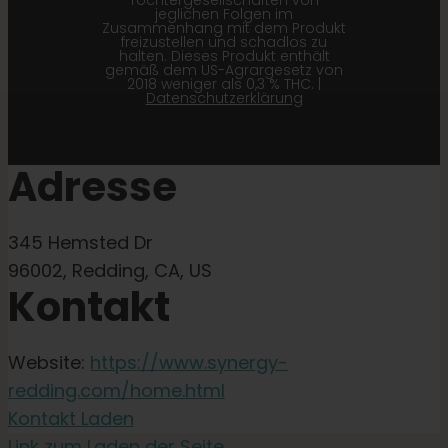
Tochtergesellschaften von
jeglichen Folgen im
Zusammenhang mit dem Produkt
freizustellen und schadlos zu
halten. Dieses Produkt enthält
gemäß dem US-Agrargesetz von
2018 weniger als 0,3 % THC. |
Datenschutzerklärung
Adresse
345 Hemsted Dr
96002, Redding, CA, US
Kontakt
Website:
https://www.synergy-
redding.com/home.html
Kontakt Laden
Link zum Laden der Seite