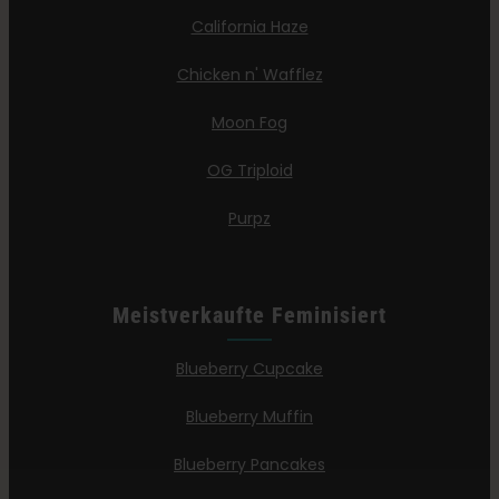
California Haze
Chicken n' Wafflez
Moon Fog
OG Triploid
Purpz
Meistverkaufte Feminisiert
Blueberry Cupcake
Blueberry Muffin
Blueberry Pancakes