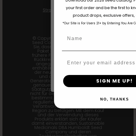
Download our 2026 seed catalog. Plu
your first order and be the first to
Strawberry Cheesecake
The content and products of our website
product drops, exclusive offers
those of legal age.
Please see Terms 
*Our Site is For Users 21+ by Entering You Are 
age_gap
I accept cookie settings and pri
Name
© Copyright 2011–2026 Humboldt
Seed Company | *Bitte beachten
Agree & Enter
Sie, dass Sie möglicherweise ein
Paket erhalten, auf dem eine
frühere Filialgeneration (F1…) oder
Rückkreuzungsgeneration (Bx…)
Email
angegeben ist, aber die darin
By clicking AGREE & ENTER, you conf
enthaltenen Samen entsprechen
years or older
der neuesten Version der Sorte,
und die hier angegebenen
SIGN ME UP!
Generationsinformationen sind die
genauesten für unsere aktuellen
Saatgutpartien. Dieses Produkt ist
nicht für den menschlichen Verzehr
bestimmt. Cannabis ist eine stark
NO, THANKS
regulierte Pflanze. Es liegt in Ihrer
Verantwortung, die Gesetze Ihrer
Region zu befolgen. Mit dem Kauf
und der Verwendung dieses
Produkts erklärt sich der Käufer
damit einverstanden, Sustainable
Medicinals DBA Humboldt Seed
Company und deren