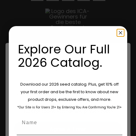
Explore Our Full
2026 Catalog.
Shop
Are You Aged 18 Or Over?
Download our 2026 seed catalog. Plus, get 10% off
Shop US
your first order and be the first to know about new
The content and products of our website is reserved for
product drops, exclusive offers, and more.
those of legal age.
Please see Terms & Conditions.
EU-Shop
*Our Site is For Users 21+ by Entering You Are Confirming You're 21+
age_gap
I accept cookie settings and privacy policy
Kleidung kaufen
Name
Einzelhändler
Agree & Enter