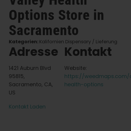
Options
Store in
Deutsch
Sacramento
Suche
nach:
Kategorien:
Kalifornien Dispensary / Lieferung
Adresse
Kontakt
1421 Auburn Blvd
Website:
95815,
https://weedmaps.com/d
Sacramento, CA,
health-options
US
Kontakt Laden