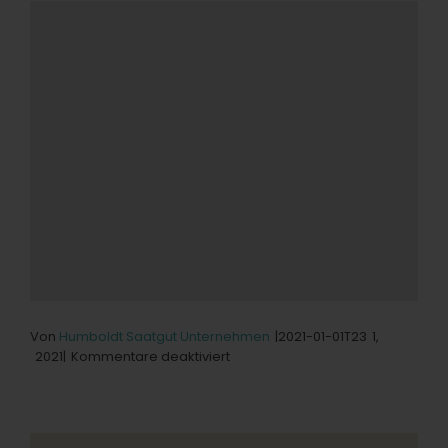
Von
Humboldt Saatgut Unternehmen
|2021-01-01T23
1,
für
2021|
Kommentare deaktiviert
Valley
Health
Options
Store