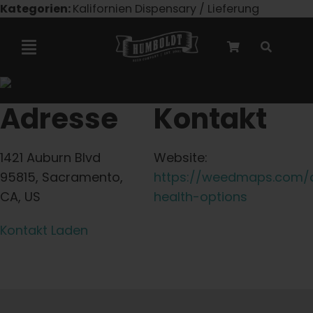
Zum
Kategorien:
Kalifornien Dispensary / Lieferung
Inhalt
springen
Navigation
umschalten
Marley-Kooperation
Adresse
Kontakt
Feminisierte Samen
1421 Auburn Blvd
Website:
95815, Sacramento,
https://weedmaps.com/di
Autoflower-Samen
CA, US
health-options
Kontakt Laden
Triploide Samen
Gartensamen