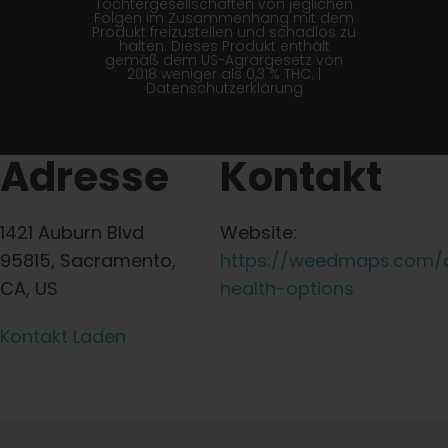
Tochtergesellschaften von jeglichen
Folgen im Zusammenhang mit dem
Produkt freizustellen und schadlos zu
halten. Dieses Produkt enthält
gemäß dem US-Agrargesetz von
2018 weniger als 0,3 % THC. |
Datenschutzerklärung
Adresse
Kontakt
1421 Auburn Blvd
Website:
95815, Sacramento,
https://weedmaps.com/di
CA, US
health-options
Kontakt Laden