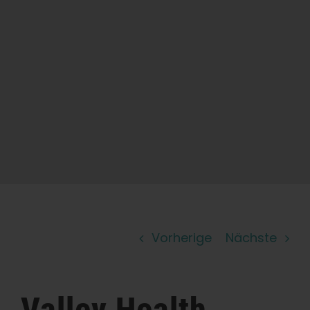
Lernen Sie
Presse
Über
Pheno-Jagd
Erhaltung der karibischen Genetik
Vorherige
Nächste
Kontakt
Shop
Valley Health