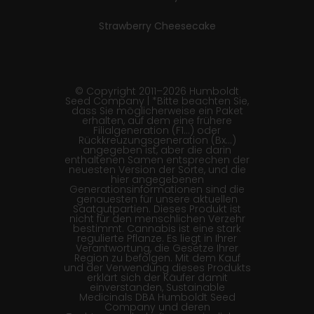
Strawberry Cheesecake
© Copyright 2011–2026 Humboldt
Seed Company | *Bitte beachten Sie,
dass Sie möglicherweise ein Paket
erhalten, auf dem eine frühere
Filialgeneration (F1…) oder
Rückkreuzungsgeneration (Bx…)
angegeben ist, aber die darin
enthaltenen Samen entsprechen der
neuesten Version der Sorte, und die
hier angegebenen
Generationsinformationen sind die
genauesten für unsere aktuellen
Saatgutpartien. Dieses Produkt ist
nicht für den menschlichen Verzehr
bestimmt. Cannabis ist eine stark
regulierte Pflanze. Es liegt in Ihrer
Verantwortung, die Gesetze Ihrer
Region zu befolgen. Mit dem Kauf
und der Verwendung dieses Produkts
erklärt sich der Käufer damit
einverstanden, Sustainable
Medicinals DBA Humboldt Seed
Company und deren