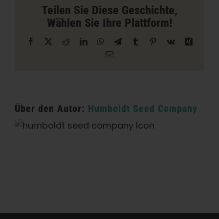
in
Teilen Sie Diese Geschichte,
Sacramento
Wählen Sie Ihre Plattform!
Facebook
X
Reddit
LinkedIn
WhatsApp
Telegramm
Tumblr
Pinterest
Vk
Xing
E-
Mail
Über den Autor:
Humboldt Seed Company