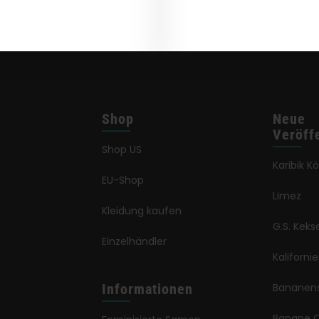
Shop
Neue
Veröff
Shop US
Karibik K
EU-Shop
Limez
Kleidung kaufen
G.S. Keks
Einzelhändler
Kaliforni
Informationen
Bananen
Banane 