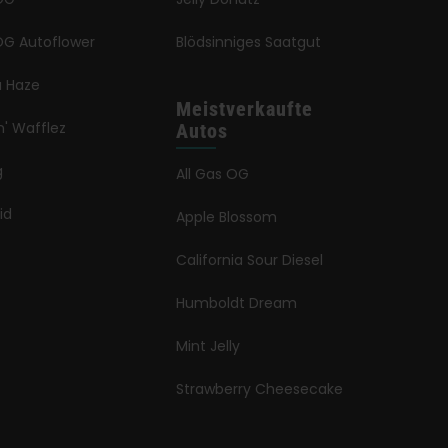
G Autoflower
Blödsinniges Saatgut
a Haze
Meistverkaufte
n' Wafflez
Autos
g
All Gas OG
id
Apple Blossom
California Sour Diesel
Humboldt Dream
Mint Jelly
Strawberry Cheesecake