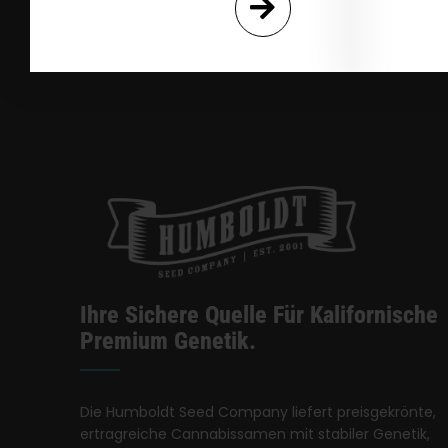
Ihre Sichere Quelle Für Kalifornische
Premium Genetik.
Die Humboldt Seed Company liefert preisgekrönte,
ertragreiche Cannabissamen mit stabiler Genetik,