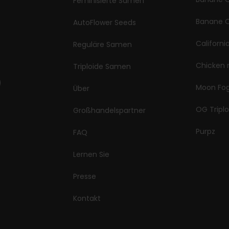
Feminisierte Samen
Banane O
AutoFlower Seeds
Californi
Reguläre Samen
Chicken 
Triploide Samen
Moon Fo
Über
OG Triplo
Großhandelspartner
Purpz
FAQ
Lernen Sie
Presse
Kontakt