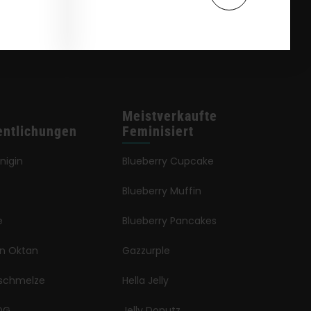
Meistverkaufte
entlichungen
Feminisiert
önigin
Blueberry Cupcake
Blueberry Muffin
e
Blueberry Pancakes
en Oktan
Gazzurple
schmelze
Hella Jelly
OG
Jelly Donutz