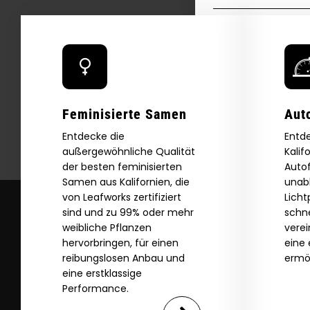
Email
SI
Feminisierte Samen
Aut
N
Entdecke die
Entde
außergewöhnliche Qualität
Kalif
der besten feminisierten
Auto
Samen aus Kalifornien, die
unab
von Leafworks zertifiziert
Lich
sind und zu 99% oder mehr
schne
weibliche Pflanzen
vere
hervorbringen, für einen
eine 
reibungslosen Anbau und
ermö
eine erstklassige
Performance.