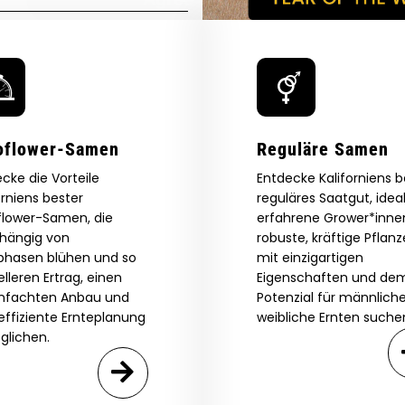
By clicking AGREE & ENTER, you confirm you are 18
years or older
GN ME UP!
oflower-Samen
Reguläre Samen
O, THANKS
cke die Vorteile
Entdecke Kaliforniens 
orniens bester
reguläres Saatgut, ideal
flower-Samen, die
erfahrene Grower*innen
hängig von
robuste, kräftige Pflan
tphasen blühen und so
mit einzigartigen
lleren Ertrag, einen
Eigenschaften und de
infachten Anbau und
Potenzial für männlich
effiziente Ernteplanung
weibliche Ernten suche
glichen.