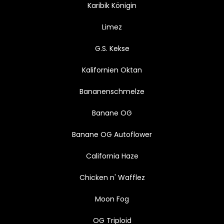
Karibik Königin
Limez
G.S. Kekse
Kalifornien Oktan
Bananenschmelze
Banane OG
Banane OG Autoflower
California Haze
Chicken n' Wafflez
Moon Fog
OG Triploid