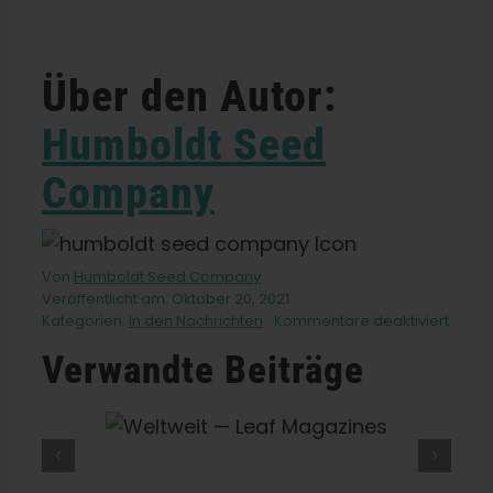
Über den Autor:
Humboldt Seed
Company
Von
Humboldt Seed Company
Veröffentlicht am: Oktober 20, 2021
für
Kategorien:
In den Nachrichten
Kommentare deaktiviert
Die
Verwandte Beiträge
11
beste
Canna
Sorte
 Leaf
Was Ist THCV? Die Wahrheit
der
es
Ernte
Über „Diät-Gras“, Energie Und