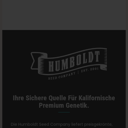
2021
Das High-Gefühl — VICE
Ihre Sichere Quelle Für Kalifornische
Premium Genetik.
Die Humboldt Seed Company liefert preisgekrönte,