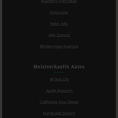
Blueberry Pancakes
Gazzurple
Hella Jelly
Jelly Donutz
Blödsinniges Saatgut
Meistverkaufte Autos
All Gas OG
Apple Blossom
California Sour Diesel
Humboldt Dream