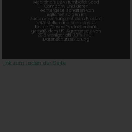
Medicinals DBA Humboldt Seed
Company und deren
Tochtergesellschaften von
jeglichen Folgen im
Zusammenhang mit dem Produkt
freizustellen und schadlos zu
halten. Dieses Produkt enthält
gemäß dem US-Agrargesetz von
2018 weniger als 0,3 % THC. |
Datenschutzerklärung
Link zum Laden der Seite