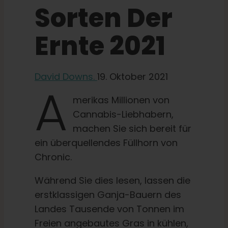
Sorten Der
Lernen Sie
Ernte 2021
Presse
David Downs.
19. Oktober 2021
A
Über
merikas Millionen von
Cannabis-Liebhabern,
Pheno-Jagd
machen Sie sich bereit für
ein überquellendes Füllhorn von
Chronic.
Erhaltung der karibischen Genetik
Während Sie dies lesen, lassen die
Kontakt
erstklassigen Ganja-Bauern des
Landes Tausende von Tonnen im
Freien angebautes Gras in kühlen,
Shop