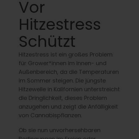
Lernen Sie
Vor
Hitzestress
Presse
Schützt
Über
Hitzestress ist ein großes Problem
Pheno-Jagd
für Grower*innen im Innen- und
Außenbereich, da die Temperaturen
im Sommer steigen. Die jüngste
Erhaltung der karibischen Genetik
Hitzewelle in Kalifornien unterstreicht
die Dringlichkeit, dieses Problem
Kontakt
anzugehen und zeigt die Anfälligkeit
von Cannabispflanzen.
Shop
Ob sie nun unvorhersehbaren
Bedingungen im Freien oder