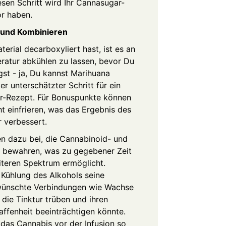
esen Schritt wird Ihr Cannasugar-
or haben.
n und Kombinieren
erial decarboxyliert hast, ist es an
ratur abkühlen zu lassen, bevor Du
gst - ja,
Du kannst Marihuana
er unterschätzter Schritt für ein
r-Rezept. Für Bonuspunkte können
ht einfrieren, was das Ergebnis des
 verbessert.
n dazu bei, die Cannabinoid- und
u bewahren, was zu gegebener Zeit
eiteren Spektrum ermöglicht.
e Kühlung des Alkohols seine
rwünschte Verbindungen wie Wachse
 die Tinktur trüben und ihren
ffenheit beeinträchtigen könnte.
das Cannabis vor der Infusion so