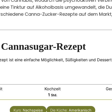
 von Cannabis, wodurch die psychoaktiven Verbind
ine Tinktur auf Alkoholbasis umgewandelt, die D
erschiedene Canna-Zucker-Rezepte auf dem Markt, 
 Cannasugar-Rezept
pt ist eine einfache Möglichkeit, Süßigkeiten und Dessert
it
Kochzeit
Ge
Stunde
1
Std.
Kurs:
Nachspeise
Die Küche:
Amerikanisch