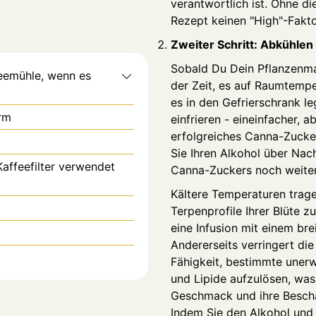
verantwortlich ist. Ohne di
Rezept keinen "High"-Fakt
Zweiter Schritt: Abkühle
Sobald Du Dein Pflanzenmat
eemühle, wenn es
der Zeit, es auf Raumtempe
es in den Gefrierschrank le
rm
einfrieren - ein
einfacher, ab
erfolgreiches Canna-Zucke
Sie Ihren Alkohol über Nac
Kaffeefilter verwendet
Canna-Zuckers noch weiter
Kältere Temperaturen trage
Terpenprofile
Ihrer Blüte z
eine Infusion mit einem br
Andererseits verringert di
Fähigkeit, bestimmte une
und Lipide aufzulösen, was
Geschmack und ihre Bescha
Indem Sie den Alkohol und 