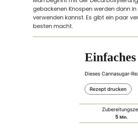
Man beginnt mit der Decarboxylierung
gebackenen Knospen werden dann in e
verwenden kannst. Es gibt ein paar v
besten macht.
Einfaches
Dieses Cannasugar-Reze
Rezept drucken
Zubereitungsze
Minuten
5
Min.