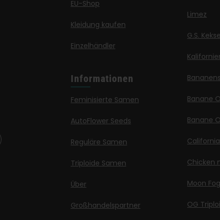
EU-Shop
Limez
Kleidung kaufen
G.S. Keks
Einzelhändler
Kaliforni
Informationen
Bananen
Banane 
Feminisierte Samen
Banane O
AutoFlower Seeds
Californi
Reguläre Samen
Chicken n
Triploide Samen
Moon Fo
Über
OG Triplo
Großhandelspartner