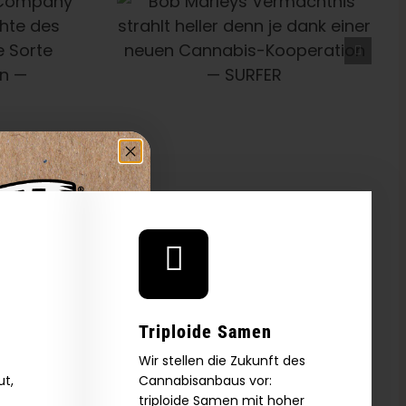
rleys
co
s Strahlt
n Je Dank
m
 Cannabis-
 — SURFER
hte
en
tate
Triploide Samen
Wir stellen die Zukunft des
ut,
Cannabisanbaus vor:
triploide Samen mit hoher