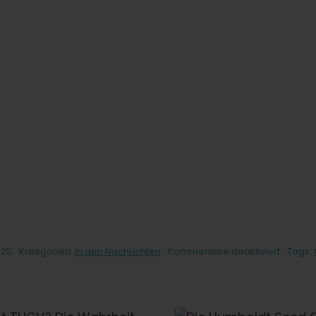
für
025
Kategorien:
In den Nachrichten
Kommentare deaktiviert
Tags:
Grateful
Dead
will
in
Die Humboldt Seed