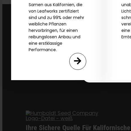
Samen aus Kalifornien, die
unab
Name
von Leafworks zertifiziert
Lich
sind und zu 99% oder mehr
schn
weibliche Pflanzen
vere
Email
hervorbringen, für einen
eine
reibungslosen Anbau und
Ernt
eine erstklassige
Performance.
SI
N
Ihre Sichere Quelle Für Kalifornische