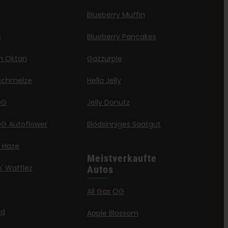
Blueberry Muffin
e
Blueberry Pancakes
en Oktan
Gazzurple
schmelze
Hella Jelly
OG
Jelly Donutz
G Autoflower
Blödsinniges Saatgut
a Haze
Meistverkaufte
' Wafflez
Autos
g
All Gas OG
id
Apple Blossom