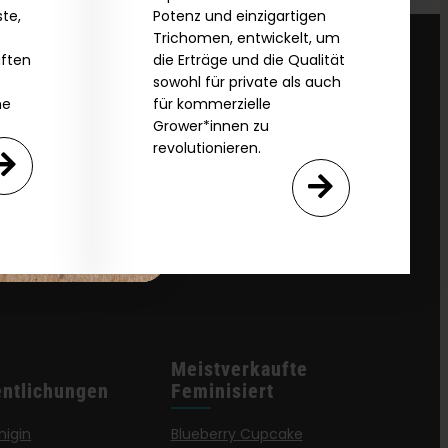
te,
Potenz und einzigartigen
Trichomen, entwickelt, um
aften
die Erträge und die Qualität
sowohl für private als auch
he
für kommerzielle
Grower*innen zu
revolutionieren.
Meistverkaufte
entlichungen
Feminisiert
nigin
Blueberry Cupcake