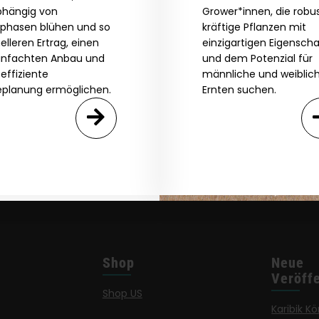
hängig von
Grower*innen, die robus
tphasen blühen und so
kräftige Pflanzen mit
Agree & Enter
elleren Ertrag, einen
einzigartigen Eigensch
infachten Anbau und
und dem Potenzial für
 effiziente
männliche und weiblic
eplanung ermöglichen.
Ernten suchen.
By clicking AGREE & ENTER, you confirm you are 18
years or older
GN ME UP!
O, THANKS
Shop
Neue
Veröff
Shop US
Karibik Kö