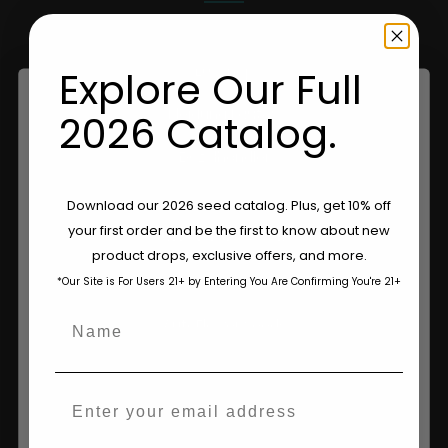
Shop US
EU-Shop
Explore Our Full
Kleidung kaufen
2026 Catalog.
Einzelhändler
Are You Aged 18 Or Over?
Download our 2026 seed catalog. Plus, get 10% off
your first order and be the first to know about new
Informationen
The content and products of our website is reserved for
product drops, exclusive offers, and more.
those of legal age.
Please see Terms & Conditions.
Feminisierte Samen
*Our Site is For Users 21+ by Entering You Are Confirming You're 21+
age_gap
I accept cookie settings and privacy policy
Name
AutoFlower Seeds
Agree & Enter
Reguläre Samen
Email
Triploide Samen
By clicking AGREE & ENTER, you confirm you are 18
years or older