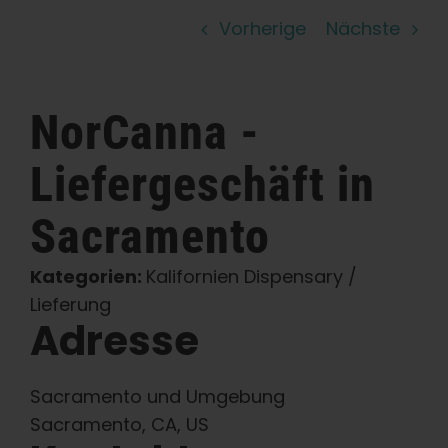
Vorherige
Nächste
Lernen Sie
Presse
NorCanna -
Über
Liefergeschäft in
Sacramento
Pheno-Jagd
Kategorien:
Kalifornien Dispensary /
Erhaltung der karibischen Genetik
Lieferung
Adresse
Kontakt
Sacramento und Umgebung
Sacramento, CA, US
Shop