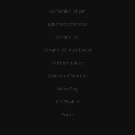
Kalifornien Oktan
Bananenschmelze
Banane OG
Banane OG Autoflower
California Haze
Chicken n' Wafflez
Moon Fog
OG Triploid
Purpz