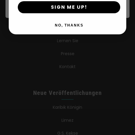
Über
SIGN ME UP!
Großhandelspartner
NO, THANKS
FAQ
Lernen Sie
Presse
Kontakt
Neue Veröffentlichungen
Karibik Königin
Limez
G.S. Kekse