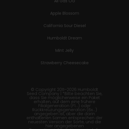
All Gas OG
Apple Blossom
California Sour Diesel
Humboldt Dream
Mint Jelly
Strawberry Cheesecake
© Copyright 2011–2026 Humboldt
Seed Company | *Bitte beachten Sie,
dass Sie möglicherweise ein Paket
erhalten, auf dem eine frühere
Filialgeneration (F1…) oder
Rückkreuzungsgeneration (Bx…)
angegeben ist, aber die darin
enthaltenen Samen entsprechen der
neuesten Version der Sorte, und die
hier angegebenen