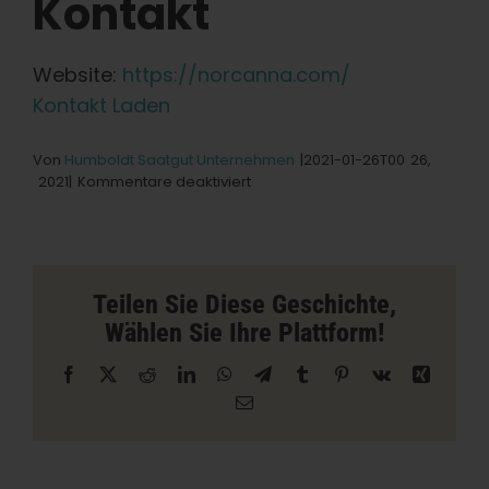
Kontakt
Deutsch
Website:
https://norcanna.com/
Kontakt Laden
Suche
nach:
Von
Humboldt Saatgut Unternehmen
|2021-01-26T00
26,
für
2021|
Kommentare deaktiviert
NorCanna
-
Liefergeschäft
in
Sacramento
Teilen Sie Diese Geschichte,
Wählen Sie Ihre Plattform!
Facebook
X
Reddit
LinkedIn
WhatsApp
Telegramm
Tumblr
Pinterest
Vk
Xing
E-
Mail