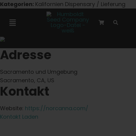
Zum
Kategorien:
Kalifornien Dispensary / Lieferung
Inhalt
springen
Navigation
umschalten
Marley-Kooperation
Adresse
Feminisierte Samen
Sacramento und Umgebung
Sacramento, CA, US
Autoflower-Samen
Kontakt
Triploide Samen
Website:
https://norcanna.com/
Kontakt Laden
Gartensamen