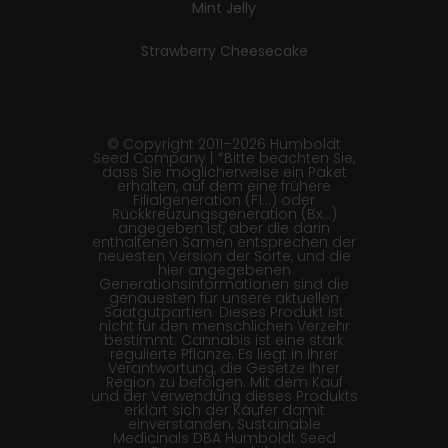
Mint Jelly
Strawberry Cheesecake
© Copyright 2011–2026 Humboldt
Seed Company | *Bitte beachten Sie,
dass Sie möglicherweise ein Paket
erhalten, auf dem eine frühere
Filialgeneration (F1…) oder
Rückkreuzungsgeneration (Bx…)
angegeben ist, aber die darin
enthaltenen Samen entsprechen der
neuesten Version der Sorte, und die
hier angegebenen
Generationsinformationen sind die
genauesten für unsere aktuellen
Saatgutpartien. Dieses Produkt ist
nicht für den menschlichen Verzehr
bestimmt. Cannabis ist eine stark
regulierte Pflanze. Es liegt in Ihrer
Verantwortung, die Gesetze Ihrer
Region zu befolgen. Mit dem Kauf
und der Verwendung dieses Produkts
erklärt sich der Käufer damit
einverstanden, Sustainable
Medicinals DBA Humboldt Seed