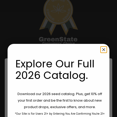
Explore Our Full
Shop
2026 Catalog.
Shop US
EU-Shop
Are You Aged 18 Or Over?
Download our 2026 seed catalog. Plus, get 10% off
your first order and be the first to know about new
Kleidung kaufen
The content and products of our website is reserved for
product drops, exclusive offers, and more.
those of legal age.
Please see Terms & Conditions.
*Our Site is For Users 21+ by Entering You Are Confirming You're 21+
Einzelhändler
age_gap
I accept cookie settings and privacy policy