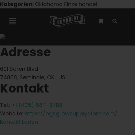
Zum
Kategorien:
Oklahoma Einzelhandel
Inhalt
springen
Navigation
umschalten
Marley-Kooperation
Adresse
Feminisierte Samen
601 Boren Blvd
74868, Seminole, OK , US
Kontakt
Autoflower-Samen
Triploide Samen
Tel.:
+1 (405) 584-3788
Website:
https://ogsgrowsupplystore.com/
Kontakt Laden
Gartensamen