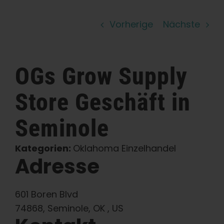
Lernen Sie
Vorherige
Nächste
Presse
OGs Grow Supply
Über
Store
Geschäft in
Pheno-Jagd
Seminole
Erhaltung der karibischen Genetik
Kategorien:
Oklahoma Einzelhandel
Adresse
Kontakt
601 Boren Blvd
74868, Seminole, OK , US
Shop