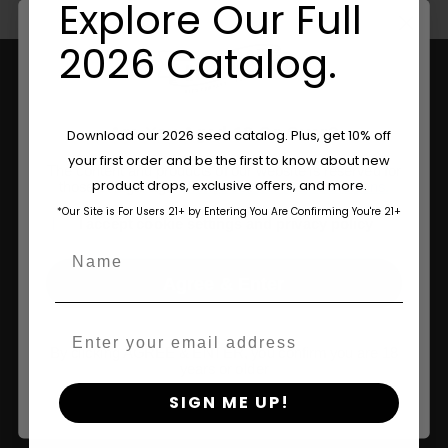
Explore Our Full
2026 Catalog.
Are You Aged 18 Or Over?
Download our 2026 seed catalog. Plus, get 10% off
your first order and be the first to know about new
The content and products of our website is reserved for
product drops, exclusive offers, and more.
those of legal age.
Please see Terms & Conditions.
*Our Site is For Users 21+ by Entering You Are Confirming You're 21+
age_gap
I accept cookie settings and privacy policy
Ihre Sichere Quelle Für Kalifornische
Name
Premium Genetik.
Agree & Enter
Email
Die Humboldt Seed Company liefert preisgekrönte,
By clicking AGREE & ENTER, you confirm you are 18
ertragreiche Cannabissamen mit stabiler Genetik,
years or older
nachhaltigen Praktiken und Engagement für die
SIGN ME UP!
Erhaltung der besten Sorten Kaliforniens.