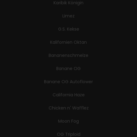
Karibik Königin
Limez
G.S. Kekse
Kalifornien Oktan
Bananenschmelze
Banane OG
Banane OG Autoflower
California Haze
Chicken n' Wafflez
Moon Fog
OG Triploid