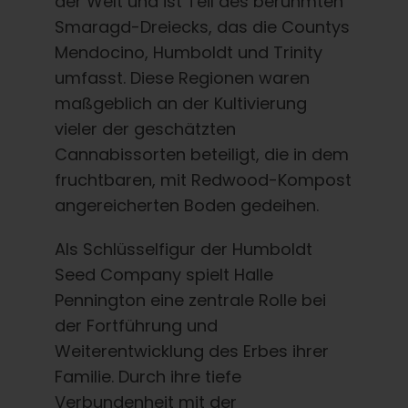
der Welt und ist Teil des berühmten
Deutsch
Smaragd-Dreiecks, das die Countys
Mendocino, Humboldt und Trinity
Suche
umfasst. Diese Regionen waren
nach:
maßgeblich an der Kultivierung
vieler der geschätzten
Cannabissorten beteiligt, die in dem
fruchtbaren, mit Redwood-Kompost
angereicherten Boden gedeihen.
Als Schlüsselfigur der Humboldt
Seed Company spielt Halle
Pennington eine zentrale Rolle bei
der Fortführung und
Weiterentwicklung des Erbes ihrer
Familie. Durch ihre tiefe
Verbundenheit mit der