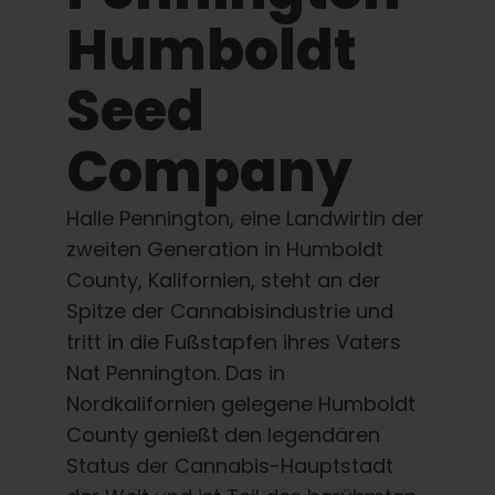
Lernen Sie
Humboldt
Presse
Seed
Über
Company
Halle Pennington, eine Landwirtin der
Pheno-Jagd
zweiten Generation in Humboldt
County, Kalifornien, steht an der
Erhaltung der karibischen Genetik
Spitze der Cannabisindustrie und
tritt in die Fußstapfen ihres Vaters
Kontakt
Nat Pennington. Das in
Nordkalifornien gelegene Humboldt
County genießt den legendären
Shop
Status der Cannabis-Hauptstadt