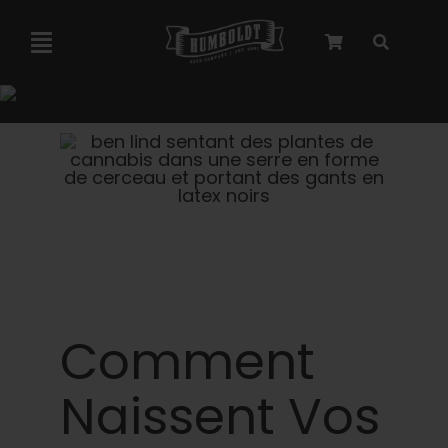
Skip
to
Toggle
content
Navigation
Collaboration avec Marley
Semences féminisées
Graines Autoflower
Semences triploïdes
Comment
Graines de jardin
Naissent Vos