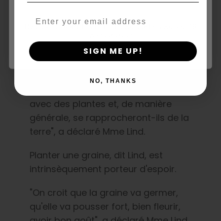
connaissances.
Email
By clicking AGREE & ENTER, you confirm you are 18
"J'espère que les gens auront envie
years or older
d'essayer quelque chose de
SIGN ME UP!
nouveau. Peut-être cultiveront-ils
leur propre nourriture,
NO, THANKS
commenceront-ils à expérimenter
avec des plantes et, de manière
générale, se rapprocheront-ils de la
terre", a déclaré Mme Lind.
Planter une graine, dit Lind, est
intrinsèquement porteur d'espoir.
"On croit que la graine va germer,
qu'elle va pousser fort, bien fleurir,
avoir bon goût", a déclaré Mme Lind.