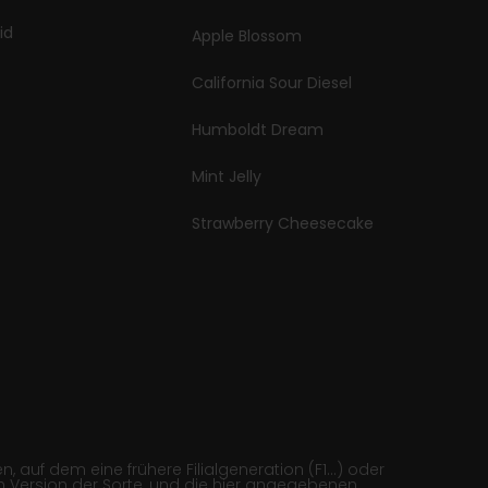
id
Apple Blossom
California Sour Diesel
Humboldt Dream
Mint Jelly
Strawberry Cheesecake
 auf dem eine frühere Filialgeneration (F1…) oder
 Version der Sorte, und die hier angegebenen