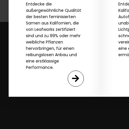
Entdecke die
Entde
außergewöhnliche Qualität
Kalif
der besten feminisierten
Auto
Samen aus Kalifornien, die
unab
von Leafworks zertifiziert
Lich
sind und zu 99% oder mehr
schne
weibliche Pflanzen
vere
hervorbringen, für einen
eine 
reibungslosen Anbau und
ermö
eine erstklassige
Performance.