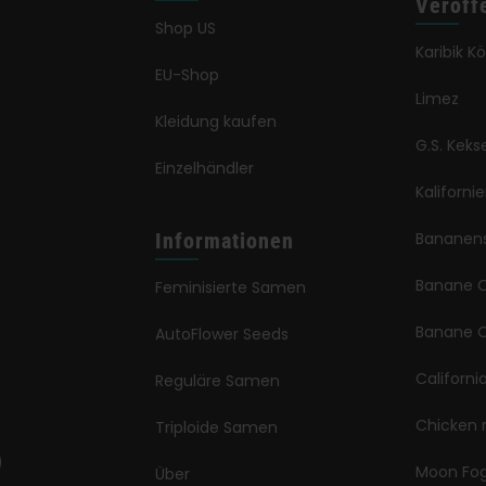
Veröff
Shop US
Karibik K
EU-Shop
Limez
Kleidung kaufen
G.S. Keks
Einzelhändler
Kaliforni
Informationen
Bananen
Banane 
Feminisierte Samen
Banane O
AutoFlower Seeds
Californi
Reguläre Samen
Chicken 
Triploide Samen
Moon Fo
Über