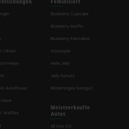
entlichungen
Feminisiert
önigin
Blueberry Cupcake
Blueberry Muffin
e
Blueberry Pancakes
en Oktan
Gazzurple
schmelze
Hella Jelly
OG
Jelly Donutz
G Autoflower
Blödsinniges Saatgut
a Haze
Meistverkaufte
n' Wafflez
Autos
g
All Gas OG