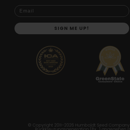
SIGN ME UP!
© Copyright 2011–2026 Humboldt Seed Company | *B
Rückkreuzungsgeneration (Bx…) angegeben ist