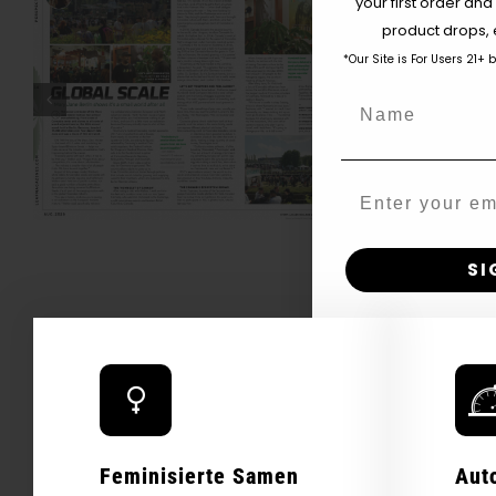
your first order and
product drops, 
*Our Site is For Users 21+ 
Was Ist THCV? Die
Name
Wahrheit Über „Diät-
S
Gras“, Energie Und Das
High-Gefühl — VICE
Email
SI
N
Feminisierte Samen
Aut