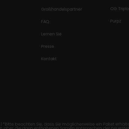
OG Triplo
Großhandelspartner
Purpz
FAQ
Lernen Sie
Presse
Kontakt
itte beachten Sie, dass Sie möglicherweise ein Paket erhalten,
, aber die darin enthaltenen Samen entsprechen der neuesten