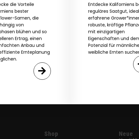
cke die Vorteile
Entdecke Kaliforniens 
orniens bester
reguläres Saatgut, ideal
flower-Samen, die
erfahrene Grower*innen
hängig von
robuste, kräftige Pflan
tphasen blühen und so
mit einzigartigen
lleren Ertrag, einen
Eigenschaften und de
infachten Anbau und
Potenzial für männlich
effiziente Ernteplanung
weibliche Ernten suche
glichen.
Shop
Neue