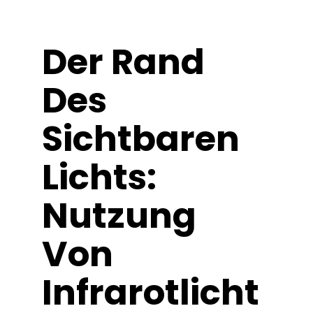
Lernen Sie
Presse
Der Rand
Des
Über
Sichtbaren
Pheno-Jagd
Lichts:
Erhaltung der karibischen Genetik
Nutzung
Kontakt
Von
Shop
Infrarotlicht