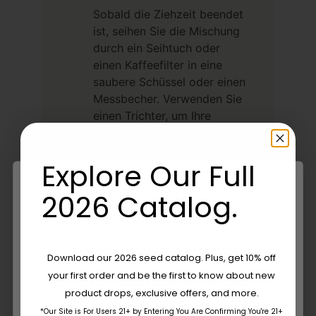
Sobald die Ziehzeit beendet
ist, seihen Sie die Mischung
durch ein Seihtuch oder
einen Kaffeefilter in eine
saubere Schüssel oder einen
Messbecher. Verwenden Sie
einen Trichter, um Ihre
Tinktur in Tropfflaschen
umzufüllen, und beschriften
Explore Our Full
Sie sie mit der Sorte und
dem Datum, damit Sie den
2026 Catalog.
Überblick behalten.
Are You Aged 18 Or Over?
Download our 2026 seed catalog. Plus, get 10% off
your first order and be the first to know about new
The content and products of our website is reserved for
Wie Man Eine
product drops, exclusive offers, and more.
those of legal age.
Please see Terms & Conditions.
*Our Site is For Users 21+ by Entering You Are Confirming You're 21+