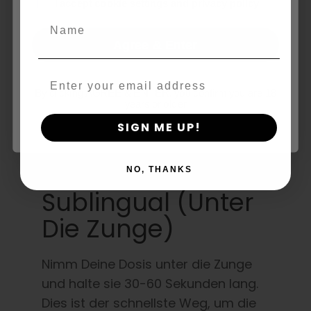
age_gap
THC- Oder
I accept cookie settings and privacy policy
Name
Gras-Tinktur
Agree & Enter
Verwendet
Email
By clicking AGREE & ENTER, you confirm you are 18
years or older
Tinkturen sind sehr vielseitig, aber im
SIGN ME UP!
Folgenden wird gezeigt, wie sie am
häufigsten verwendet werden:
NO, THANKS
Sublingual (unter
Die Zunge)
Nimm Deine Dosis unter die Zunge
und halte sie 30-60 Sekunden lang.
Dies ist der schnellste Weg, um die