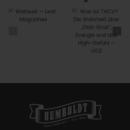
Was Ist
Die Humboldt
THCV? Die
Seed
Wahrheit
Company
Über „Diät-
Bewahrt Die
Gras“,
Geschichte
Energie Und
Des Cannabis
Das High-
– Eine Alte
Gefühl —
Sorte Nach
VICE
Der Anderen
—
Honeysuckle