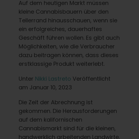
Lernen Sie
Auf dem heutigen Markt müssen
kleine Cannabisbauern über den
Tellerrand hinausschauen, wenn sie
Presse
ein erfolgreiches, dauerhaftes
Geschäft führen wollen. Es gibt auch
Über
Möglichkeiten, wie die Verbraucher
dazu beitragen können, dass dieses
Pheno-Jagd
erstklassige Produkt weiterlebt.
Unter
Nikki Lastreto
Veröffentlicht
Erhaltung der karibischen Genetik
am
Januar 10, 2023
Die Zeit der Abrechnung ist
Kontakt
gekommen. Die Herausforderungen
auf dem kalifornischen
Shop
Cannabismarkt sind für die kleinen,
handwerklich arbeitenden Landwirte,