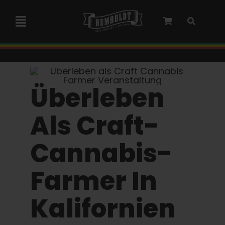
Zum
Inhalt
Navigation
springen
umschalten
Marley-Kooperation
Überleben
Feminisierte Samen
Als Craft-
Autoflower-Samen
Cannabis-
Triploide Samen
Farmer In
Gartensamen
Kalifornien