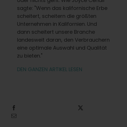
oder nichts geht. Wie Joyce Cenali
sagte: "Wenn das kalifornische Erbe
scheitert, scheitern die größten
Unternehmen in Kalifornien. Und
dann scheitert unsere Branche
landesweit daran, den Verbrauchern
eine optimale Auswahl und Qualität
zu bieten."
DEN GANZEN ARTIKEL LESEN
Teilen Sie dies
Dies twittern
Diese E-Mail