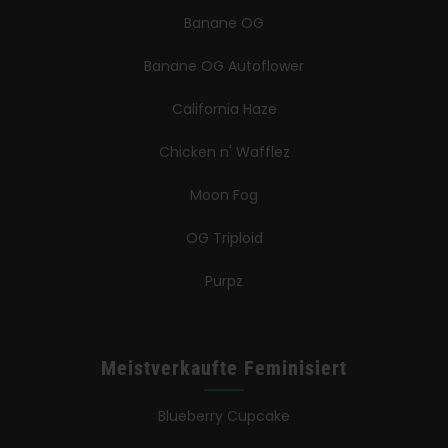
Banane OG
Banane OG Autoflower
California Haze
Chicken n' Wafflez
Moon Fog
OG Triploid
Purpz
Meistverkaufte Feminisiert
Blueberry Cupcake