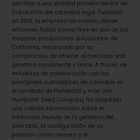
semillas a una entidad pionera dentro de
Aprenda
la industria del cannabis legal. Fundada
en 2001, la empresa ha crecido desde
Pulse
entonces hasta convertirse en uno de los
mayores productores autorizados de
Acerca de
California, reconocido por su
compromiso de ofrecer al mercado una
genética consistente y única. A través de
Caza de fenotipos
esfuerzos de colaboración con los
principales cultivadores de cannabis en
Preservación de la genética caribeña
el condado de Humboldt y más allá,
Humboldt Seed Company ha adquirido
Póngase en contacto con
una valiosa información sobre el
intrincado mundo de la genética del
cannabis, la configuración de su
Tienda
posición como pionero y el