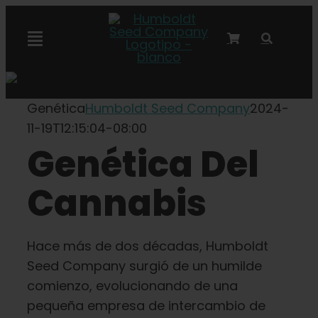
Ir
al
Alternar
contenido
navegación
Colaboración con Marley
Genética
Humboldt Seed Company
2024-
11-19T12:15:04-08:00
Semillas feminizadas
Genética Del
Semillas Autoflower
Cannabis
Semillas triploides
Hace más de dos décadas, Humboldt
Seed Company surgió de un humilde
Semillas para jardín
comienzo, evolucionando de una
pequeña empresa de intercambio de