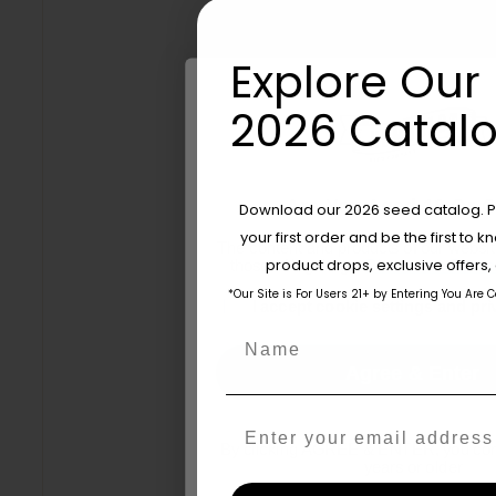
Explore Our 
2026 Catalo
A
Are You Aged 18 Or 
Download our 2026 seed catalog. Plu
your first order and be the first to
The content and products of our website
product drops, exclusive offers
those of legal age.
Please see Terms 
*Our Site is For Users 21+ by Entering You Are 
age_gap
I accept cookie settings and pri
Name
Agree & Enter
Email
By clicking AGREE & ENTER, you conf
years or older